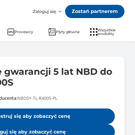
Zostań partnerem
Zaloguj się
Wszystkie
Procesory
Płyty główne
produkty
 gwarancji 5 lat NBD do
00S
ducenta:
NBD5Y-TL-R400S-PL
estruj się aby zobaczyć cenę
guj się aby zobaczyć cenę