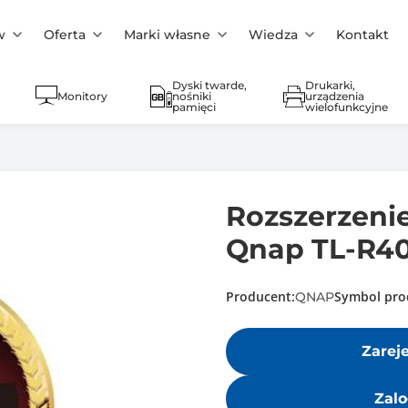
w
Oferta
Marki własne
Wiedza
Kontakt
Dyski twarde,
Drukarki,
Monitory
nośniki
urządzenia
pamięci
wielofunkcyjne
Rozszerzenie
Qnap TL-R4
Producent:
Symbol pro
QNAP
Zarej
Zalo