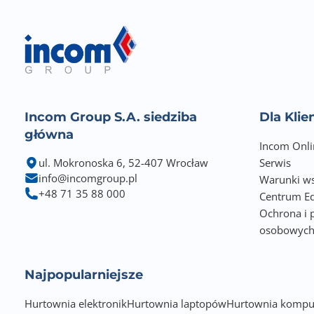
Incom Group S.A. siedziba
Dla Kli
główna
Incom Onli
ul. Mokronoska 6, 52-407 Wrocław
Serwis
info@incomgroup.pl
Warunki ws
+48 71 35 88 000
Centrum Ed
Ochrona i 
osobowyc
Najpopularniejsze
Hurtownia elektronik
Hurtownia laptopów
Hurtownia kompu