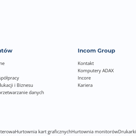
entów
Incom Group
ne
Kontakt
Komputery ADAX
półpracy
Incore
ukacji i Biznesu
Kariera
przetwarzanie danych
h
terowa
Hurtownia kart graficznych
Hurtownia monitorów
Drukarki