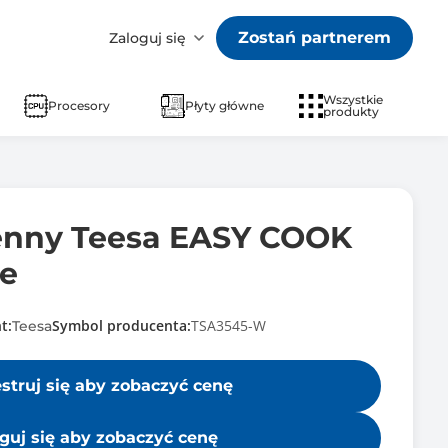
Zostań partnerem
Zaloguj się
Wszystkie
Procesory
Płyty główne
produkty
enny Teesa EASY COOK
e
t:
Symbol producenta:
TSA3545-W
Teesa
estruj się aby zobaczyć cenę
guj się aby zobaczyć cenę