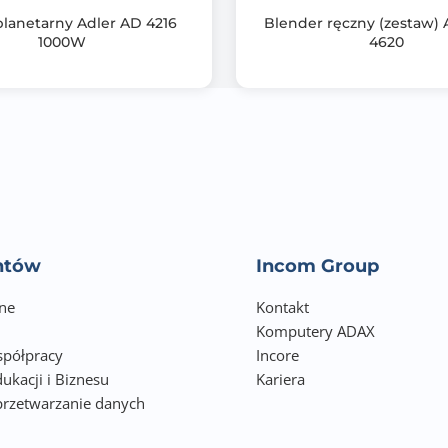
planetarny Adler AD 4216
Blender ręczny (zestaw) 
1000W
4620
entów
Incom Group
ne
Kontakt
Komputery ADAX
półpracy
Incore
ukacji i Biznesu
Kariera
przetwarzanie danych
h