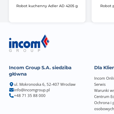
Robot kuchenny Adler AD 4205 g
Robot 
Incom Group S.A. siedziba
Dla Kli
główna
Incom Onli
ul. Mokronoska 6, 52-407 Wrocław
Serwis
info@incomgroup.pl
Warunki ws
+48 71 35 88 000
Centrum Ed
Ochrona i 
osobowyc