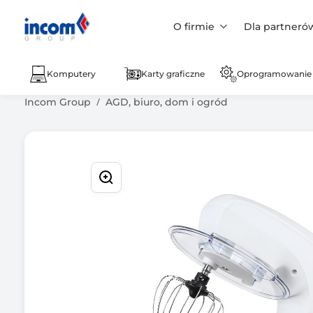
O firmie
Dla partneró
Komputery
Karty graficzne
Oprogramowanie
Incom Group
AGD, biuro, dom i ogród