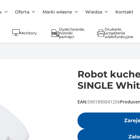
w
Oferta
Marki własne
Wiedza
Kontakt
Dyski twarde,
Drukarki,
Monitory
nośniki
urządzenia
pamięci
wielofunkcyjne
Robot kuch
SINGLE Whit
EAN:
5901890041256
Producen
Zarej
Zalo