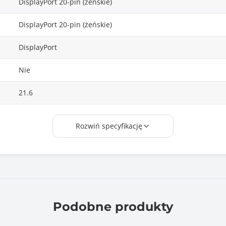
DisplayPort 20-pin (żeńskie)
DisplayPort 20-pin (żeńskie)
DisplayPort
Nie
21.6
Czarny
Rozwiń specyfikację
Przedłuża sygnał DisplayPort na odległość do 20m
Rozdzielczość wideo do 4K (3840 x 2160) przy 60Hz
Przedłużenie sygnału o: 7m @4K (3840x2160, 60Hz)
Przedłużenie sygnału o: 13m @4K (3840x2160, 30Hz)
Podobne produkty
Przedłużenie sygnału o: 15m @WQXGA (2560x1600)