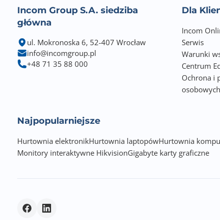
Incom Group S.A. siedziba
Dla Kli
główna
Incom Onli
ul. Mokronoska 6, 52-407 Wrocław
Serwis
info@incomgroup.pl
Warunki ws
+48 71 35 88 000
Centrum Ed
Ochrona i 
osobowyc
Najpopularniejsze
Hurtownia elektronik
Hurtownia laptopów
Hurtownia kompu
Monitory interaktywne Hikvision
Gigabyte karty graficzne