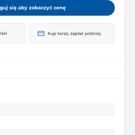
guj się aby zobaczyć cenę
24H
Kup teraz, zapłać później