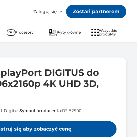
Zostań partnerem
Zaloguj się
Wszystkie
Procesory
Płyty główne
produkty
splayPort DIGITUS do
6x2160p 4K UHD 3D,
t:
Symbol producenta:
DS-52900
Digitus
estruj się aby zobaczyć cenę