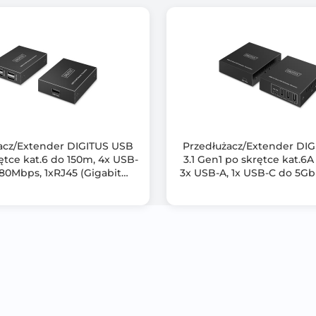
Przedłużenie sygnału o: 20m @Full HD (1920x1080)
Wejście/wyjście: DisplayPort
Opcjonalne zasilanie przez USB
Kompatybilność ze wszystkimi wersjami DisplayPort
Wbudowany wskaźnik aktywności LED
Wbudowany equalizer do ręcznego ustawiania ostrości
acz/Extender DIGITUS USB
Przedłużacz/Extender DI
Nie trzeba instalować żadnego oprogramowania lub sterown
rętce kat.6 do 150m, 4x USB-
3.1 Gen1 po skrętce kat.6A
80Mbps, 1xRJ45 (Gigabit
3x USB-A, 1x USB-C do 5Gb
Metalowa obudowa zapewniająca optymalne ekranowanie
Ethernet) (zestaw)
(Gigabit Ethernet) (ze
Szybkość transmisji danych (maks.): 21,6 Gbps
Wymiary: 12x80x50cm; Waga 155g