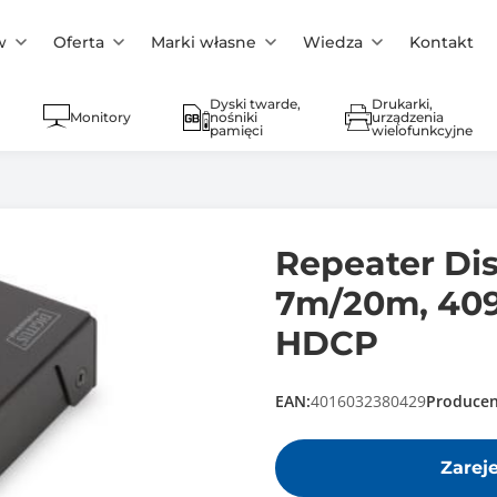
w
Oferta
Marki własne
Wiedza
Kontakt
Dyski twarde,
Drukarki,
Monitory
nośniki
urządzenia
pamięci
wielofunkcyjne
Repeater Di
7m/20m, 409
HDCP
EAN:
4016032380429
Producen
Zarej