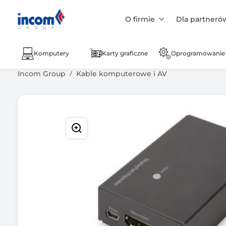
O firmie
Dla partneró
Komputery
Karty graficzne
Oprogramowanie
Incom Group
Kable komputerowe i AV