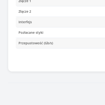
Złącze 1
Złącze 2
Interfejs
Pozłacane styki
Przepustowość (Gb/s)
Kolor
Informacje dodatkowe