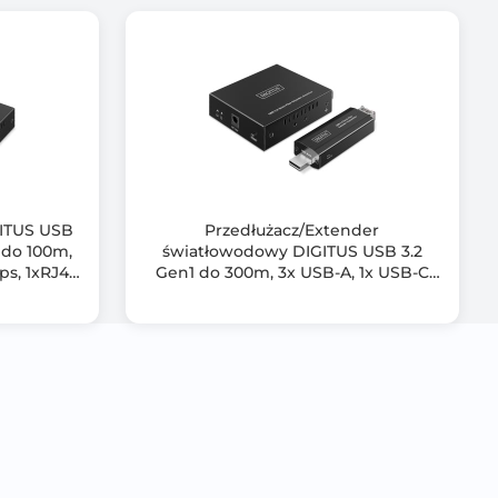
GITUS USB
Przedłużacz/Extender
ików
 do 100m,
światłowodowy DIGITUS USB 3.2
ps, 1xRJ45
Gen1 do 300m, 3x USB-A, 1x USB-C
staw)
do 5Gbps, (LC multi-mode) (zestaw)