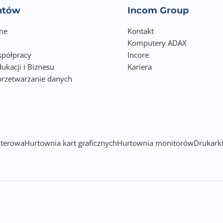
entów
Incom Group
ne
Kontakt
Komputery ADAX
półpracy
Incore
ukacji i Biznesu
Kariera
przetwarzanie danych
h
terowa
Hurtownia kart graficznych
Hurtownia monitorów
Drukarki