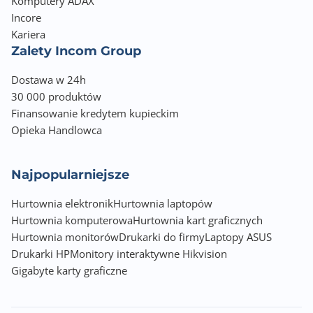
Komputery ADAX
Incore
Kariera
Zalety Incom Group
Dostawa w 24h
30 000 produktów
Finansowanie kredytem kupieckim
Opieka Handlowca
Najpopularniejsze
Hurtownia elektronik
Hurtownia laptopów
Hurtownia komputerowa
Hurtownia kart graficznych
Hurtownia monitorów
Drukarki do firmy
Laptopy ASUS
Drukarki HP
Monitory interaktywne Hikvision
Gigabyte karty graficzne