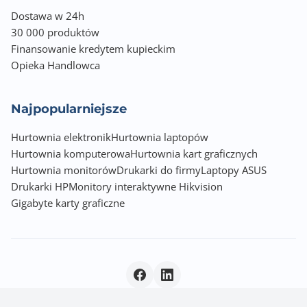
Dostawa w 24h
30 000 produktów
Finansowanie kredytem kupieckim
Opieka Handlowca
Najpopularniejsze
Hurtownia elektronik
Hurtownia laptopów
Hurtownia komputerowa
Hurtownia kart graficznych
Hurtownia monitorów
Drukarki do firmy
Laptopy ASUS
Drukarki HP
Monitory interaktywne Hikvision
Gigabyte karty graficzne
Polityka prywatności
|
© 2026 Incom Group SA