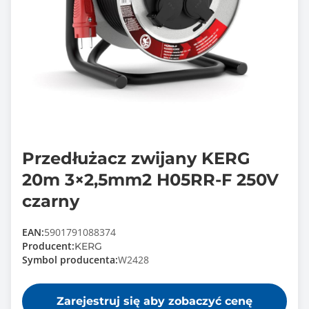
Przedłużacz zwijany KERG
20m 3×2,5mm2 H05RR-F 250V
czarny
EAN:
5901791088374
Producent:
KERG
Symbol producenta:
W2428
Zarejestruj się aby zobaczyć cenę