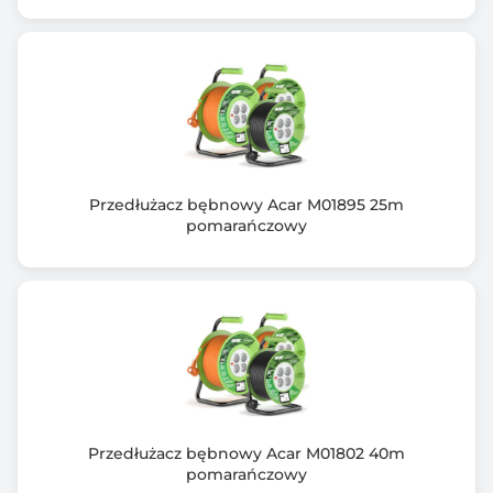
bezpiecznie zasilając narzędzia i urządzenia.
Wyposażone w stałe gniazda
sieciowe nieobracające się przy odwijaniu i zwijaniu
przewodu na bębnie,
co zapobiega skręcaniu się przewodów sieciowych
przyłączonych odbiorników.
Jakość produktu podkreślają gniazda z pokrywami
zapewniającymi
Przedłużacz bębnowy Acar M01895 25m
stopień ochrony IP44.
pomarańczowy
Przewód: 20m 3×2,5mm2 H05RR-F
P max / I max / U :
- przewód zwinięty: 2300W/10A 230V~
- przewód rozwinięty: 3680W/16A 230V~
Przedłużacz bębnowy Acar M01802 40m
pomarańczowy