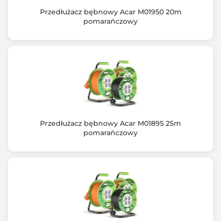
i wyłączanie zasilania. Estetyczny i kompaktowy
wygląd
Przedłużacz bębnowy Acar M01950 20m
pomarańczowy
przedłużacza dopasuje go do każdego wnętrza.
Przedłużacz bębnowy Acar M01895 25m
pomarańczowy