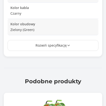
Kolor kabla
Czarny
Kolor obudowy
Zielony (Green)
Zawiera baterię / akumulator
Rozwiń specyfikację
Nie
Informacje dodatkowe
Wysokiej jakości przewód H05VV-F
Wtyczka z wygodnym uchem
Gniazda sieciowe z uziemieniem i przesłonami
ochronnymi
Podobne produkty