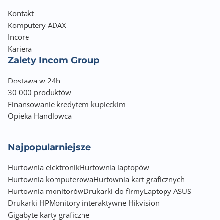
Kontakt
Komputery ADAX
Incore
Kariera
Zalety Incom Group
Dostawa w 24h
30 000 produktów
Finansowanie kredytem kupieckim
Opieka Handlowca
Najpopularniejsze
Hurtownia elektronik
Hurtownia laptopów
Hurtownia komputerowa
Hurtownia kart graficznych
Hurtownia monitorów
Drukarki do firmy
Laptopy ASUS
Drukarki HP
Monitory interaktywne Hikvision
Gigabyte karty graficzne