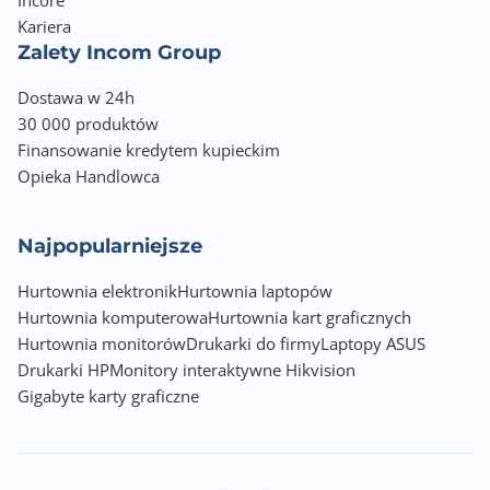
Incore
Kariera
Zalety Incom Group
Dostawa w 24h
30 000 produktów
Finansowanie kredytem kupieckim
Opieka Handlowca
Najpopularniejsze
Hurtownia elektronik
Hurtownia laptopów
Hurtownia komputerowa
Hurtownia kart graficznych
Hurtownia monitorów
Drukarki do firmy
Laptopy ASUS
Drukarki HP
Monitory interaktywne Hikvision
Gigabyte karty graficzne