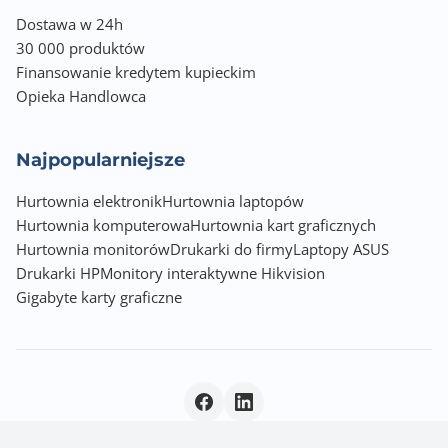
Dostawa w 24h
30 000 produktów
Finansowanie kredytem kupieckim
Opieka Handlowca
Najpopularniejsze
Hurtownia elektronik
Hurtownia laptopów
Hurtownia komputerowa
Hurtownia kart graficznych
Hurtownia monitorów
Drukarki do firmy
Laptopy ASUS
Drukarki HP
Monitory interaktywne Hikvision
Gigabyte karty graficzne
Polityka prywatności
|
© 2026 Incom Group SA