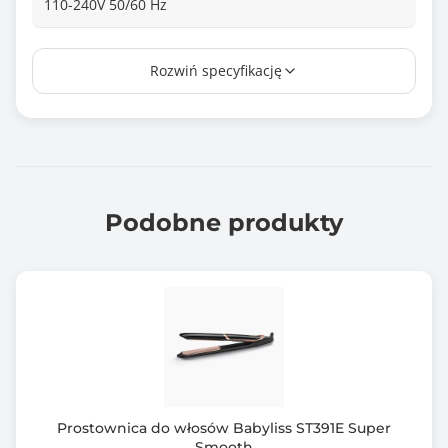
110-240V 50/60 Hz
Długość kabla
Rozwiń specyfikację
3
Wymiary [G x S x W] (mm)
367x135x68
Waga (g)
640
Podobne produkty
Informacje dodatkowe
System grzania Advanced Ceramics™
Płytki: Tytanowo-ceramiczne
Płyty pływające 28 x 100 mm
Automatyczne wyłączanie
Przewód 3
Gwarancja producenta [mies.]
Prostownica do włosów Babyliss ST391E Super
36
Smooth