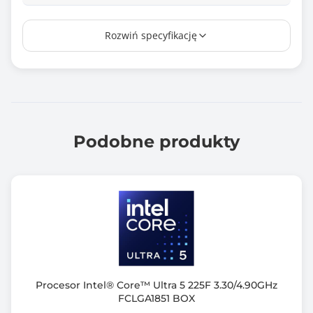
Pamięć Cache
Rozwiń specyfikację
36 MB
Liczba rdzeni procesora
24
Liczba obsługiwanych wątków
24
Podobne produkty
Obsługa instrukcji 64-bit
Tak
Karta graficzna zintegrowana z procesorem
Intel® Graphics
Maksymalny pobór mocy (TDP)
250.0 W
Procesor Intel® Core™ Ultra 5 225F 3.30/4.90GHz
FCLGA1851 BOX
Opakowanie