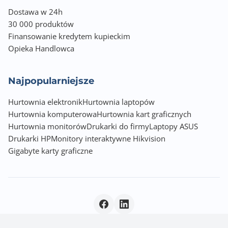
Dostawa w 24h
30 000 produktów
Finansowanie kredytem kupieckim
Opieka Handlowca
Najpopularniejsze
Hurtownia elektronik
Hurtownia laptopów
Hurtownia komputerowa
Hurtownia kart graficznych
Hurtownia monitorów
Drukarki do firmy
Laptopy ASUS
Drukarki HP
Monitory interaktywne Hikvision
Gigabyte karty graficzne
Polityka prywatności
|
© 2026 Incom Group SA