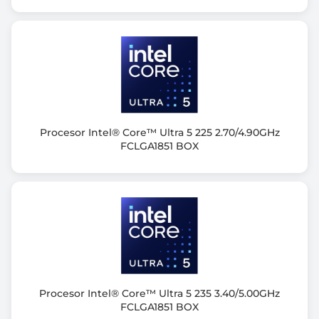
BOX
Informacje dodatkowe
Bazowy pobór mocy: 125W
Nazwa NPU: Intel® AI Boost
NPU Peak TOPS (Int8): 13
Sparsity Support : Tak
Windows Studio Effects Support: Tak
Procesor Intel® Core™ Ultra 5 225 2.70/4.90GHz
FCLGA1851 BOX
AI Software Frameworks Supported by NPU:
OpenVINO™, WindowsML, DirectML, ONNX RT,
WebNN
Gwarancja producenta [mies.]
36
Procesor Intel® Core™ Ultra 5 235 3.40/5.00GHz
FCLGA1851 BOX