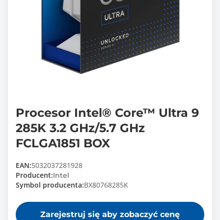
Procesor Intel® Core™ Ultra 9
285K 3.2 GHz/5.7 GHz
FCLGA1851 BOX
EAN:
5032037281928
Producent:
Intel
Symbol producenta:
BX80768285K
Zarejestruj się aby zobaczyć cenę