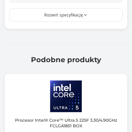
Pamięć Cache
Rozwiń specyfikację
30 MB
Liczba rdzeni procesora
20
Liczba obsługiwanych wątków
20
Podobne produkty
Obsługa instrukcji 64-bit
Tak
Karta graficzna zintegrowana z procesorem
Intel® Graphics
Maksymalny pobór mocy (TDP)
182.0 W
Procesor Intel® Core™ Ultra 5 225F 3.30/4.90GHz
FCLGA1851 BOX
Opakowanie