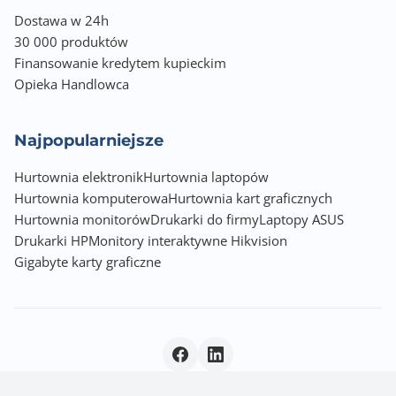
Dostawa w 24h
30 000 produktów
Finansowanie kredytem kupieckim
Opieka Handlowca
Najpopularniejsze
Hurtownia elektronik
Hurtownia laptopów
Hurtownia komputerowa
Hurtownia kart graficznych
Hurtownia monitorów
Drukarki do firmy
Laptopy ASUS
Drukarki HP
Monitory interaktywne Hikvision
Gigabyte karty graficzne
Polityka prywatności
|
© 2026 Incom Group SA