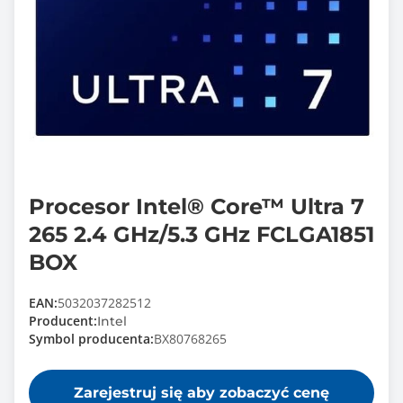
Procesor Intel® Core™ Ultra 7
265 2.4 GHz/5.3 GHz FCLGA1851
BOX
EAN:
5032037282512
Producent:
Intel
Symbol producenta:
BX80768265
Zarejestruj się aby zobaczyć cenę