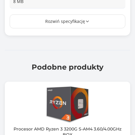
8 MB
Pamięć Cache L3
Rozwiń specyfikację
96 MB
Liczba rdzeni procesora
8
Liczba obsługiwanych wątków
16
Podobne produkty
Obsługa instrukcji 64-bit
Tak
Karta graficzna zintegrowana z procesorem
AMD Radeon Graphics
Maksymalny pobór mocy (TDP)
120.0 W
Procesor AMD Ryzen 3 3200G S-AM4 3.60/4.00GHz
BOX