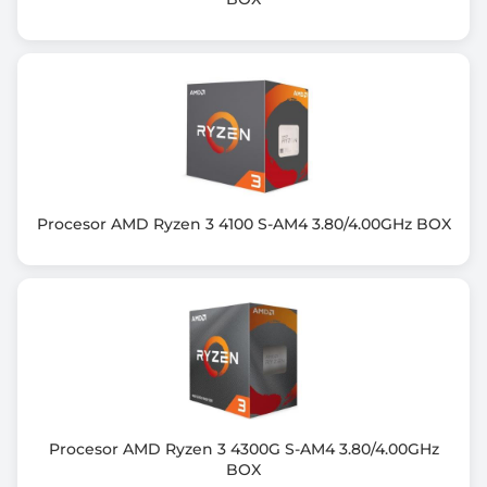
Opakowanie
BOX
Informacje dodatkowe
Rodzaj obsługiwanej pamięci: DDR5-5600, DDR5-3600
Obsługa pamięci ECC
Odblokowany mnożnik
Obsługiwany chipset:
A620,X670E,X670,B650E,B650,X870E,X870,B840,B850
Procesor AMD Ryzen 3 4100 S-AM4 3.80/4.00GHz BOX
Architektura Zen 5
Brak wentylatora
Zastosowane technologie: AMD EXPO, AMD Precision
Boost 2
Gwarancja producenta [mies.]
36
Procesor AMD Ryzen 3 4300G S-AM4 3.80/4.00GHz
BOX