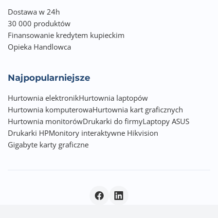
Dostawa w 24h
30 000 produktów
Finansowanie kredytem kupieckim
Opieka Handlowca
Najpopularniejsze
Hurtownia elektronik
Hurtownia laptopów
Hurtownia komputerowa
Hurtownia kart graficznych
Hurtownia monitorów
Drukarki do firmy
Laptopy ASUS
Drukarki HP
Monitory interaktywne Hikvision
Gigabyte karty graficzne
Polityka prywatności
|
© 2026 Incom Group SA