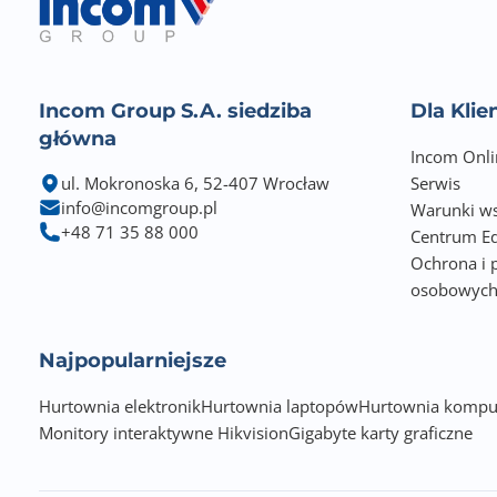
Gwarancja producenta [mies.]
Incom Group S.A. siedziba
Dla Kli
główna
Incom Onli
ul. Mokronoska 6, 52-407 Wrocław
Serwis
info@incomgroup.pl
Warunki ws
+48 71 35 88 000
Centrum Ed
Ochrona i 
osobowyc
Najpopularniejsze
Hurtownia elektronik
Hurtownia laptopów
Hurtownia kompu
Monitory interaktywne Hikvision
Gigabyte karty graficzne