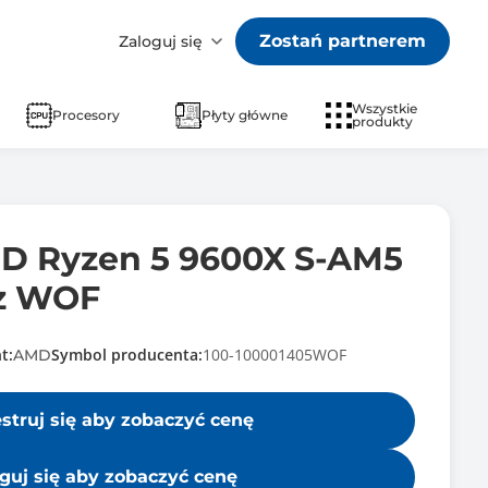
Zostań partnerem
Zaloguj się
Wszystkie
Procesory
Płyty główne
produkty
D Ryzen 5 9600X S-AM5
Hz WOF
t:
Symbol producenta:
100-100001405WOF
AMD
estruj się aby zobaczyć cenę
guj się aby zobaczyć cenę