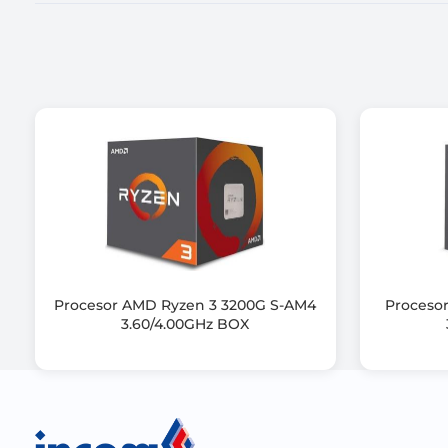
Obsługa instrukcji 64-bit
Karta graficzna zintegrowana z procesorem
Maksymalny pobór mocy (TDP)
Opakowanie
Informacje dodatkowe
Procesor AMD Ryzen 3 3200G S-AM4
Proceso
3.60/4.00GHz BOX