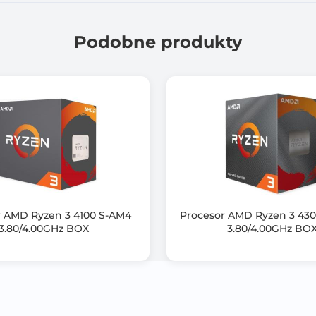
Tak
Podobne produkty
AMD Radeon Graphics
65.0 W
BOX
Rodzaj obsługiwanej pamięci: DDR5-5600, DDR5-3600
Obsługa pamięci ECC
Odblokowany mnożnik
Obsługiwany chipset: A620, B650, B650E, X670, X670E, X870,
r AMD Ryzen 3 4100 S-AM4
Procesor AMD Ryzen 3 43
3.80/4.00GHz BOX
3.80/4.00GHz BO
Architektura Zen 5
Brak wentylatora
Zastosowane technologie: AMD EXPO, AMD Precision Boost 2