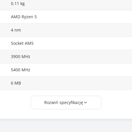
0.11 kg
AMD Ryzen 5
4 nm
Socket AM5
3900 MHz
5400 MHz
6 MB
32 MB
Rozwiń specyfikację
6
12