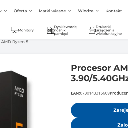
w
Oferta
Marki własne
Wiedza
Kontakt
Dyski twarde,
Drukarki,
Monitory
nośniki
urządzenia
pamięci
wielofunkcyjne
y AMD Ryzen 5
Procesor AM
3.90/5.40G
EAN:
0730143315609
Producen
Zarej
Zalo