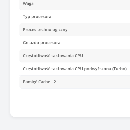
Waga
Typ procesora
Proces technologiczny
Gniazdo procesora
Częstotliwość taktowania CPU
Częstotliwość taktowania CPU podwyższona (Turbo)
Pamięć Cache L2
Pamięć Cache L3
Liczba rdzeni procesora
Liczba obsługiwanych wątków