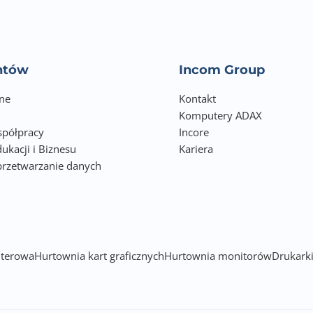
36
entów
Incom Group
ne
Kontakt
Komputery ADAX
półpracy
Incore
ukacji i Biznesu
Kariera
przetwarzanie danych
h
terowa
Hurtownia kart graficznych
Hurtownia monitorów
Drukarki