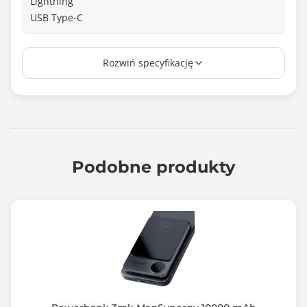
Lightning
USB Type-C
Konfiguracje prądu wyjściowego
Rozwiń specyfikację
5V-2A/9V-2,22A/12V-1,5A 18W (max.)
Wspierane technologie
Fast charge
Zabezpieczenia
Zabezpieczenie przed przegrzaniem
Podobne produkty
Zabezpieczenie przed przeładowaniem
Zabezpieczenie przed zwarciem
Zabezpieczenie przed przeciążeniem
Długość kabla (m)
0.15
Kolor obudowy
Grafitowo-czarny (Graphite-black)