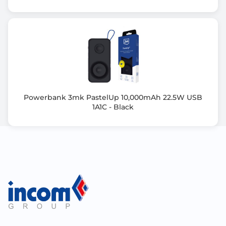
Pojemnośc nominalna 3000mAh (5v/2A)
Gwarancja producenta [mies.]
24
Powerbank 3mk PastelUp 10,000mAh 22.5W USB
1A1C - Black