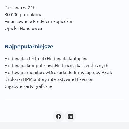
Dostawa w 24h
30 000 produktów
Finansowanie kredytem kupieckim
Opieka Handlowca
Najpopularniejsze
Hurtownia elektronik
Hurtownia laptopów
Hurtownia komputerowa
Hurtownia kart graficznych
Hurtownia monitorów
Drukarki do firmy
Laptopy ASUS
Drukarki HP
Monitory interaktywne Hikvision
Gigabyte karty graficzne
Polityka prywatności
|
© 2026 Incom Group SA