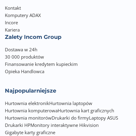
Kontakt
Komputery ADAX
Incore
Kariera
Zalety Incom Group
Dostawa w 24h
30 000 produktów
Finansowanie kredytem kupieckim
Opieka Handlowca
Najpopularniejsze
Hurtownia elektronik
Hurtownia laptopów
Hurtownia komputerowa
Hurtownia kart graficznych
Hurtownia monitorów
Drukarki do firmy
Laptopy ASUS
Drukarki HP
Monitory interaktywne Hikvision
Gigabyte karty graficzne