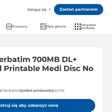
Zostań partnerem
Zaloguj się
Wszystkie
Procesory
Płyty główne
produkty
Verbatim 700MB DL+
 Printable Medi Disc No
t:
Symbol producenta:
43756
Verbatim
estruj się aby zobaczyć cenę