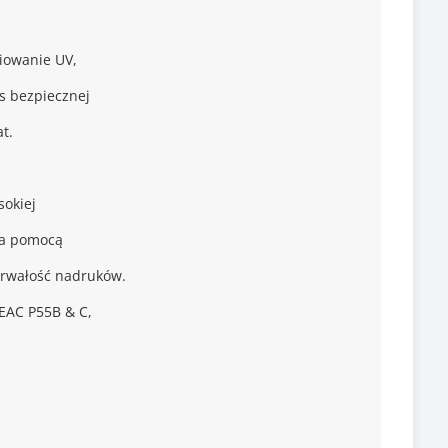
iowanie UV,
es bezpiecznej
t.
sokiej
 za pomocą
trwałość nadruków.
TEAC P55B & C,