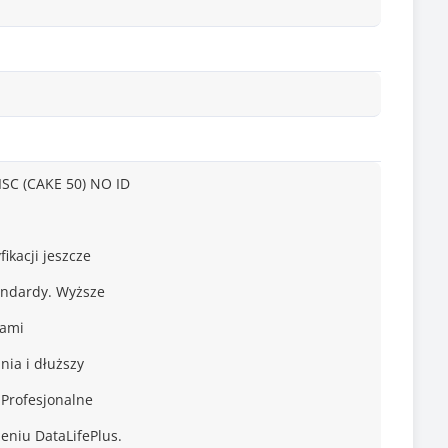
C (CAKE 50) NO ID
ikacji jeszcze
tandardy. Wyższe
kami
nia i dłuższy
 Profesjonalne
eniu DataLifePlus.