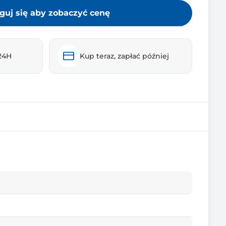
guj się aby zobaczyć cenę
24H
Kup teraz, zapłać później