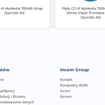
D-R MyMedia 700MB Wrap
Płyty CD-R MyMedia 70
(Spindle 50)
White Inkjet Printabl
(Spindle 50)
entów
Incom Group
ne
Kontakt
Komputery ADAX
półpracy
Incore
ukacji i Biznesu
Kariera
przetwarzanie danych