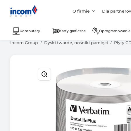
O firmie
Dla partneró
Komputery
Karty graficzne
Oprogramowanie
Incom Group
Dyski twarde, nośniki pamięci
Płyty C