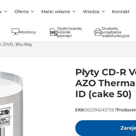
w
Oferta
Marki własne
Wiedza
Kontakt
Dyski twarde,
Drukarki,
Monitory
nośniki
urządzenia
pamięci
wielofunkcyjne
D, DVD, Blu-Ray
Płyty CD-R 
AZO Thermal
ID (cake 50)
EAN:
0023942437567
Producen
Zarej