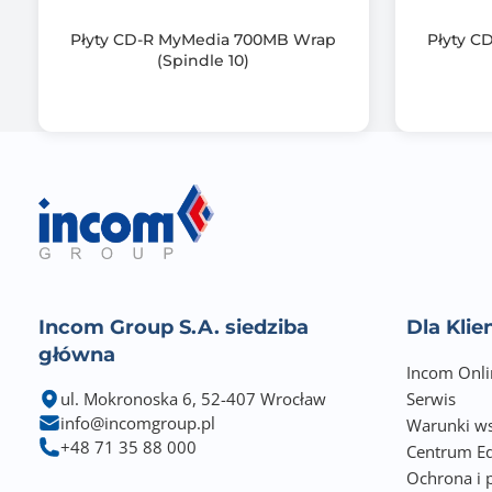
Płyty CD-R MyMedia 700MB Wrap
Płyty C
(Spindle 10)
Incom Group S.A. siedziba
Dla Kli
główna
Incom Onli
ul. Mokronoska 6, 52-407 Wrocław
Serwis
info@incomgroup.pl
Warunki ws
+48 71 35 88 000
Centrum Ed
Ochrona i 