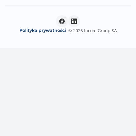
Gniazda USB na płycie głównej
2x USB 2.0 (4 porty) + 1x USB 3.0 (2 porty) + 1x USB 3.2
Type-C (1 port)
Port Wi-Fi
Polityka prywatności
|
© 2026 Incom Group SA
IEEE 802.11a/b/g/n/ac/ax
Port Bluetooth
Bluetooth V5.3
Uwagi do WiFi / BT
AMD Wi-Fi 6E
The Wireless module is pre-installed in the M.2 (Key-
E) slot
Supports MU-MIMO TX/RX
Supports 20MHz, 40MHz, 80MHz bandwidth in
2.4GHz/ 5GHz or 6GHz bands
Wi-Fi 6E 6GHz may depend on every country’s
regulations and will be ready
in Windows 11