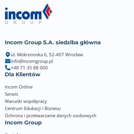
Support HDMITM 2.1 with HDR, maximum resolution
of 4K 60Hz
Supports DP1.4, maximum resolution of 4K 60Hz
Available only on processors featuring integrated
graphics
Graphics specifications may vary depending on the
CPU installed
Incom Group S.A. siedziba główna
ul. Mokronoska 6, 52-407 Wrocław
Zintegrowana karta dźwiękowa
info@incomgroup.pl
Realtek® ALC897 7.1-Channel High Definition Audio
+48 71 35 88 000
Dla Klientów
Gniazda karty dźwiękowej
6x Audio Jack
Incom Online
Wewnętrzne gniazdo audio przedniego panelu
Serwis
Warunki współpracy
Złącza PCI Express x16
Centrum Edukacji i Biznesu
2
Ochrona i przetwarzanie danych osobowych
Incom Group
Złącza PCI Express x1
1