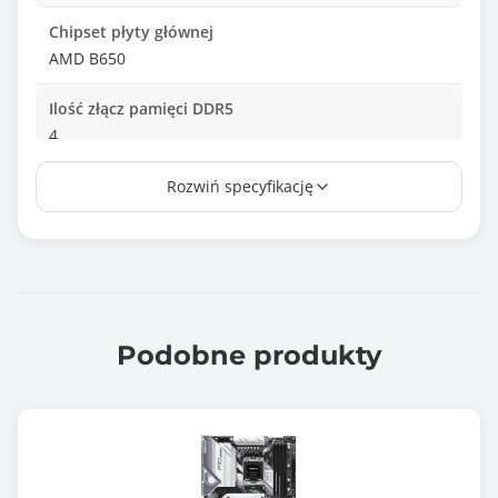
Chipset płyty głównej
AMD B650
Ilość złącz pamięci DDR5
4
Maksymalna wielkość pamięci
Rozwiń specyfikację
192 GB
Tryb pracy pamięci RAM
Dual Channel
Standard pamięci
Podobne produkty
DDR5-7200+ (OC)
DDR5-7000 (OC)
DDR5-6800 (OC)
DDR5-6600 (OC)
DDR5-6400 (OC)