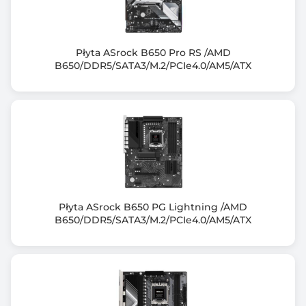
DDR5-6200 (OC)
DDR5-6000 (OC)
DDR5-5800 (OC)
DDR5-5600 (OC)
Płyta ASrock B650 Pro RS /AMD
DDR5-5400 (OC)
B650/DDR5/SATA3/M.2/PCIe4.0/AM5/ATX
DDR5-5200 (OC)
DDR5-5000 (OC)
DDR5-4800
Uwagi do pamięci RAM
Max. overclocking frequency
- 1DPC 1R Max. speed up to 7200+ MHz
- 1DPC 2R Max. speed up to 6000+ MHz
Płyta ASrock B650 PG Lightning /AMD
- 2DPC 1R Max. speed up to 6000+ MHz
B650/DDR5/SATA3/M.2/PCIe4.0/AM5/ATX
- 2DPC 2R Max. speed up to 5400+ MHz
Supports non-ECC, un-buffered memory
Supports AMD EXPO
Zintegrowany kontroler SATA