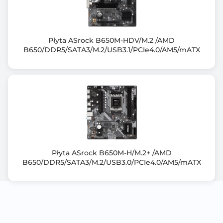
Chipset+CPU: 4x SATA III 6Gb/s - RAID 0,1 + 2x M.2 -
RAID 0, 1
Uwagi do kontrolera SATA
Płyta ASrock B650M-HDV/M.2 /AMD
- M.2_1 Source (From CPU) supports up to PCIe 4.0 x4
B650/DDR5/SATA3/M.2/USB3.1/PCIe4.0/AM5/mATX
,
supports 22110/2280 devices
- M.2_2 Source (From Chipset) supports up to PCIe 4.0
x4 ,
supports 2280/2260 devices
Wbudowana karta graficzna
Brak lub AMD Radeon™ Graphics (zależy od
procesora)
Płyta ASrock B650M-H/M.2+ /AMD
B650/DDR5/SATA3/M.2/USB3.0/PCIe4.0/AM5/mATX
Gniazda karty graficznej
HDMI
DisplayPort
Uwagi do karty graficznej