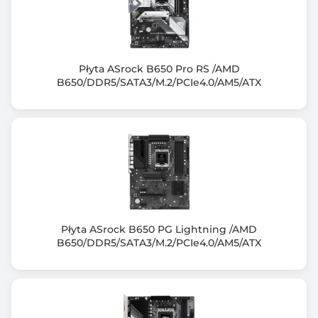
DDR5-5800 (OC)
DDR5-6000 (OC)
DDR5-6200 (OC)
DDR5-6400 (OC)
DDR5-6600 (OC)
Płyta ASrock B650 Pro RS /AMD
B650/DDR5/SATA3/M.2/PCIe4.0/AM5/ATX
DDR5-6800 (OC)
DDR5-7000 (OC)
DDR5-7200 (OC)
DDR5-7400 (OC)
DDR5-7600+ (OC)
Uwagi do pamięci RAM
Max. overclocking frequency
- 1DPC 1R Max speed up to 7600+ MHz
Płyta ASrock B650 PG Lightning /AMD
- 1DPC 2R Max. speed up to 6400+ MHz
B650/DDR5/SATA3/M.2/PCIe4.0/AM5/ATX
- 2DPC 1R Max. speed up to 6400+ MHz
- 2DPC 2R Max. speed up to 5400+ MHz
Zintegrowany kontroler SATA