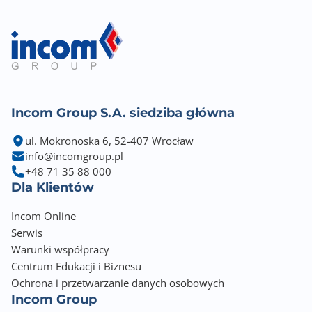
Uwagi do karty graficznej
Support HDMITM 2.1 with HDR, maximum resolution
of 4K 60Hz
Support DP 1.4, maximum resolution of 4K 60Hz
Available only on processors featuring integrated
graphics
Incom Group S.A. siedziba główna
Graphics specifications may vary depending on the
CPU installed.
ul. Mokronoska 6, 52-407 Wrocław
info@incomgroup.pl
Zintegrowana karta dźwiękowa
+48 71 35 88 000
Realtek® ALC897 7.1-Channel High Definition Audio
Dla Klientów
Gniazda karty dźwiękowej
Incom Online
3x Audio Jack
Serwis
Warunki współpracy
Złącza PCI Express x16
Centrum Edukacji i Biznesu
1
Ochrona i przetwarzanie danych osobowych
Incom Group
Złącza PCI Express x1