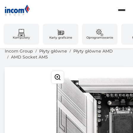
Komputery
Karty graficzne
Oprogramowanie
Incom Group
Płyty główne
Płyty główne AMD
AMD Socket AM5