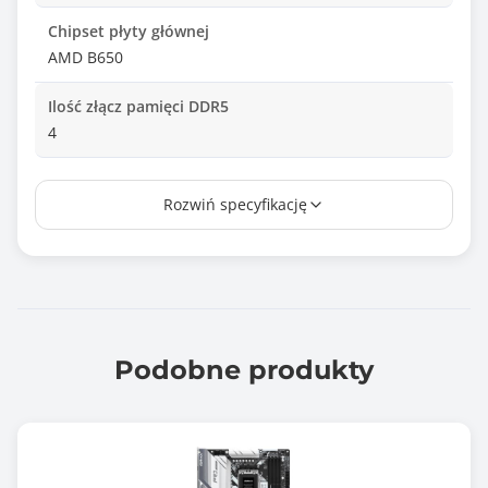
Chipset płyty głównej
AMD B650
Ilość złącz pamięci DDR5
4
Maksymalna wielkość pamięci
Rozwiń specyfikację
256 GB
Tryb pracy pamięci RAM
Dual Channel
Standard pamięci
DDR5-4800
Podobne produkty
DDR5-5000 (OC)
DDR5-5200 (OC)
DDR5-5400 (OC)
DDR5-5600 (OC)