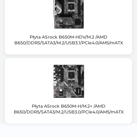
1Rx8/2Rx8/1Rx16 memory modules
Support for AMD EXtended Profiles for Overclocking
(AMD EXPO) and
Extreme Memory Profile (XMP) memory modules
Płyta ASrock B650M-HDV/M.2 /AMD
Zintegrowany kontroler SATA
B650/DDR5/SATA3/M.2/USB3.1/PCIe4.0/AM5/mATX
Chipset+CPU: 4x SATA III 6Gb/s + 4x M.2
Uwagi do kontrolera SATA
1 x M.2 connector (M2A_CPU), integrated in the CPU,
supporting Socket 3,
M key, type 25110/22110/2580/2280 SSDs:
- AMD Ryzen 9000/7000 Series Processors support
PCIe 5.0 x4/x2 SSDs
- AMD Ryzen 8000 Series-Phoenix 1 Processors
Płyta ASrock B650M-H/M.2+ /AMD
support PCIe 4.0 x4/x2 SSDs
B650/DDR5/SATA3/M.2/USB3.0/PCIe4.0/AM5/mATX
- AMD Ryzen 8000 Series-Phoenix 2 Processors
support PCIe 4.0 x4/x2 SSDs
1 x M.2 connector (M2B_CPU), integrated in the CPU,
supporting Socket 3,