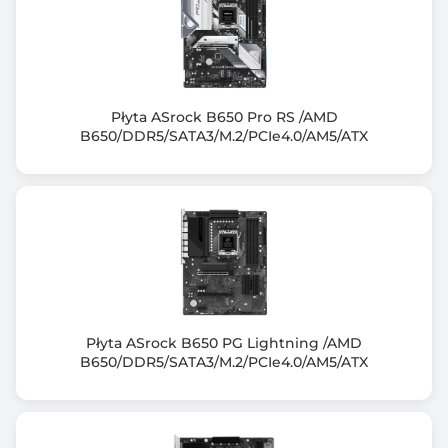
DDR5-5600 (OC)
DDR5-6000 (OC)
DDR5-6200 (OC)
DDR5-6400 (OC)
DDR5-6600 (OC)
Płyta ASrock B650 Pro RS /AMD
B650/DDR5/SATA3/M.2/PCIe4.0/AM5/ATX
DDR5-6800 (OC)
DDR5-7000 (OC)
DDR5-7200 (OC)
DDR5-7600 (OC)
DDR5-7800 (OC)
DDR5-8000 (OC)
DDR5-8200 (OC)
DDR5-8400 (OC)
DDR5-8600 (OC)
Płyta ASrock B650 PG Lightning /AMD
DDR5-8800 (OC)
B650/DDR5/SATA3/M.2/PCIe4.0/AM5/ATX
DDR5-9000+ (OC)
Uwagi do pamięci RAM
Support for non-ECC Un-buffered DIMM