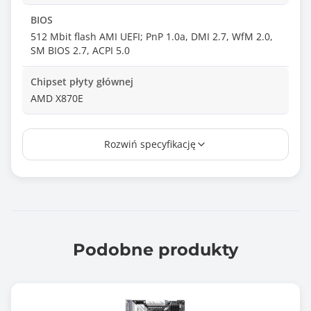
BIOS
512 Mbit flash AMI UEFI; PnP 1.0a, DMI 2.7, WfM 2.0,
SM BIOS 2.7, ACPI 5.0
Chipset płyty głównej
AMD X870E
Ilość złącz pamięci DDR5
Rozwiń specyfikację
4
Maksymalna wielkość pamięci
256 GB
Tryb pracy pamięci RAM
Dual Channel
Podobne produkty
Standard pamięci
DDR5-4800
DDR5-5200