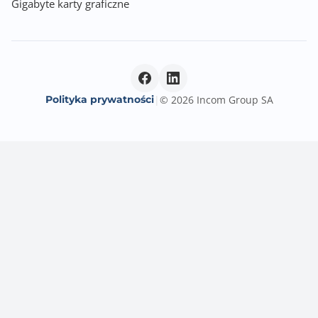
Gigabyte karty graficzne
DisplayPort video
outputs and a maximum resolution of
3840x2160@240 Hz
Support for DisplayPort 1.4 version and HDR
Integrated Graphics Processor with AMD Radeon
Graphics support:
Polityka prywatności
|
© 2026 Incom Group SA
- 1x HDMI port, supporting a maximum resolution of
4096x2160@60 Hz
Support for HDMI 2.1 version, HDCP 2.3, and HDR
Support native HDMI 2.1 TMDS compatible ports
- 1 x Front HDMI port, supporting a maximum
resolution of 1920x1080@30 Hz
Support for HDMI 1.4
Graphics specifications may vary depending on CPU
support
Zintegrowana karta dźwiękowa
Realtek ALC1220 7.1 Surround Sound High Definition
Audio CODEC