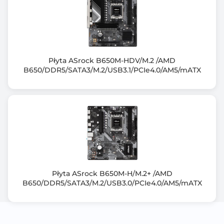
1Rx8/2Rx8/1Rx16 memory modules
Support for AMD EXtended Profiles for Overclocking
(AMD EXPO) and
Extreme Memory Profile (XMP) memory modules
Płyta ASrock B650M-HDV/M.2 /AMD
Zintegrowany kontroler SATA
B650/DDR5/SATA3/M.2/USB3.1/PCIe4.0/AM5/mATX
Chipset+CPU: 2x SATA III 6Gb/s + 4x M.2
Uwagi do kontrolera SATA
1 x M.2 connector (M2A_CPU), integrated in the CPU,
supporting Socket 3,
M key, type 25110/22110/2580/2280 SSDs:
- AMD Ryzen 9000/7000 Series Processors support
PCIe 5.0 x4/x2 SSDs
- AMD Ryzen 8000 Series-Phoenix 1 Processors
Płyta ASrock B650M-H/M.2+ /AMD
support PCIe 4.0 x4/x2 SSDs
B650/DDR5/SATA3/M.2/USB3.0/PCIe4.0/AM5/mATX
- AMD Ryzen 8000 Series-Phoenix 2 Processors
support PCIe 4.0 x4/x2 SSDs
1 x M.2 connector (M2B_CPU), integrated in the CPU,
supporting Socket 3,