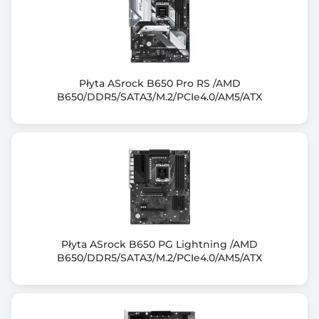
DDR5-5600 (OC)
DDR5-6000 (OC)
DDR5-6200 (OC)
DDR5-6400 (OC)
DDR5-6600 (OC)
Płyta ASrock B650 Pro RS /AMD
B650/DDR5/SATA3/M.2/PCIe4.0/AM5/ATX
DDR5-6800 (OC)
DDR5-7000 (OC)
DDR5-7200 (OC)
DDR5-7600 (OC)
DDR5-7800 (OC)
DDR5-8000 (OC)
DDR5-8200 (OC)
DDR5-8400 (OC)
DDR5-8600 (OC)
Płyta ASrock B650 PG Lightning /AMD
DDR5-8800 (OC)
B650/DDR5/SATA3/M.2/PCIe4.0/AM5/ATX
DDR5-9000+ (OC)
Uwagi do pamięci RAM
Support for non-ECC Un-buffered DIMM