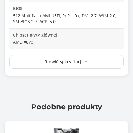
BIOS
512 Mbit flash AMI UEFI; PnP 1.0a, DMI 2.7, WfM 2.0,
SM BIOS 2.7, ACPI 5.0
Chipset płyty głównej
AMD X870
Ilość złącz pamięci DDR5
Rozwiń specyfikację
4
Maksymalna wielkość pamięci
256 GB
Tryb pracy pamięci RAM
Dual Channel
Podobne produkty
Standard pamięci
DDR5-4800
DDR5-5200