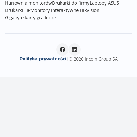
Hurtownia monitorów
Drukarki do firmy
Laptopy ASUS
Drukarki HP
Monitory interaktywne Hikvision
Gniazda karty dźwiękowej
Gigabyte karty graficzne
2x Audio Jack
Wyjście optyczne S/PDIF
Wewnętrzne gniazdo audio przedniego panelu
Złącza PCI Express x16
3
Polityka prywatności
|
© 2026 Incom Group SA
Uwagi do złącz PCI
CPU:
1 x PCI Express x16 slot (PCIEX16), integrated in the
CPU:
- AMD Ryzen™ 9000/7000 Series Processors support
PCIe 5.0 x16 mode
- AMD Ryzen™ 8000 Series-Phoenix 1 Processors
support PCIe 4.0 x8 mode
- AMD Ryzen™ 8000 Series-Phoenix 2 Processors
support PCIe 4.0 x4 mode