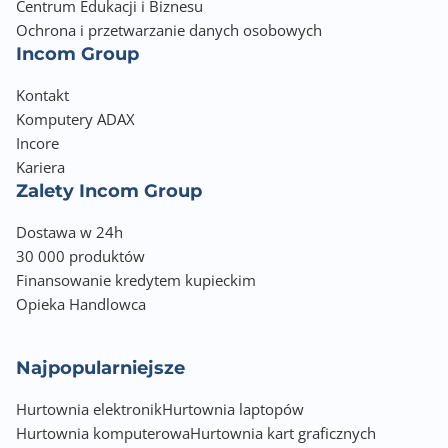
Centrum Edukacji i Biznesu
Brak lub AMD Radeon™ Graphics (zależy od
Ochrona i przetwarzanie danych osobowych
procesora)
Incom Group
Gniazda karty graficznej
Kontakt
DisplayPort
Komputery ADAX
HDMI
Incore
Kariera
Uwagi do karty graficznej
Zalety Incom Group
Integrated Graphics Processor with AMD Radeon™
Graphics support:
Dostawa w 24h
- 1 x DisplayPort, supporting a maximum resolution
30 000 produktów
of 3840x2160@144 Hz
Finansowanie kredytem kupieckim
Support for DisplayPort 1.4 version and HDR.
Opieka Handlowca
- 1 x Front HDMI port, supporting a maximum
resolution of 1920x1080@30 Hz
Support for HDMI 1.4 version
Najpopularniejsze
Zintegrowana karta dźwiękowa
Hurtownia elektronik
Hurtownia laptopów
Realtek ALC1220 7.1 Surround Sound High Definition
Hurtownia komputerowa
Hurtownia kart graficznych
Audio CODEC