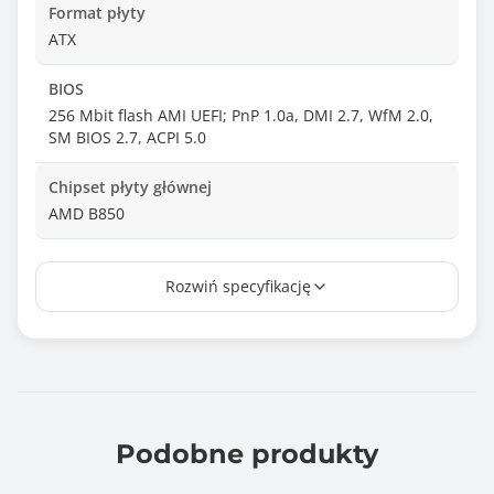
Format płyty
ATX
BIOS
256 Mbit flash AMI UEFI; PnP 1.0a, DMI 2.7, WfM 2.0,
SM BIOS 2.7, ACPI 5.0
Chipset płyty głównej
AMD B850
Ilość złącz pamięci DDR5
Rozwiń specyfikację
4
Maksymalna wielkość pamięci
256 GB
Tryb pracy pamięci RAM
Dual Channel
Podobne produkty
Standard pamięci