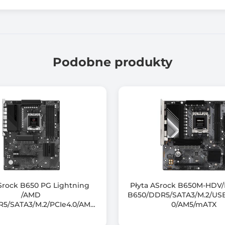
Dual Channel
DDR5-4800
DDR5-5200
Podobne produkty
DDR5-5600 (OC)
DDR5-6000 (OC)
DDR5-6200 (OC)
DDR5-6400 (OC)
DDR5-6600 (OC)
DDR5-6800 (OC)
DDR5-7000 (OC)
Srock B650 PG Lightning
Płyta ASrock B650M-HDV/
/AMD
B650/DDR5/SATA3/M.2/USB3
DDR5-7200 (OC)
5/SATA3/M.2/PCIe4.0/AM5/
0/AM5/mATX
ATX
DDR5-7600 (OC)