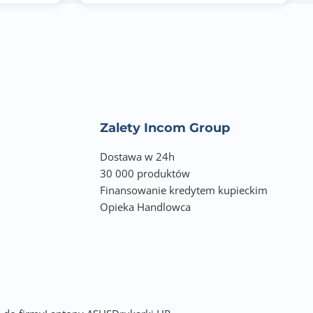
emory modules
XPO™) and
Zalety Incom Group
, 1, 10
Dostawa w 24h
30 000 produktów
ng Socket 3,
Finansowanie kredytem kupieckim
Opieka Handlowca
rocessors support
 4.0 x4/x2 SSDs