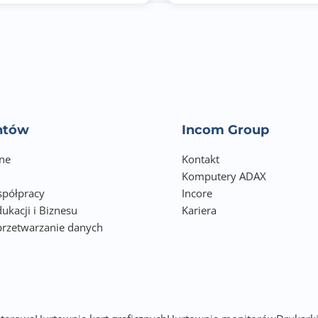
DDR5-7800 (OC)
DDR5-8000 (OC)
Support for non-ECC Un-buffered DIMM 1Rx8/2Rx8/1Rx16 m
Support for AMD EXtended Profiles for Overclocking (AMD E
Extreme Memory Profile (XMP) memory modules
entów
Incom Group
ne
Chipset+CPU: 4x SATA III 6Gb/s - RAID 0,1,10 + 2x M.2 - RAID 0
Kontakt
Komputery ADAX
1 x M.2 connector (M2A_CPU), integrated in the CPU, supporti
półpracy
Incore
ukacji i Biznesu
Kariera
M key, type 25110/22110/2580/2280 SSDs:
przetwarzanie danych
- AMD Ryzen™ 7000 Series Processors/ Ryzen™ 9000 Series P
h
PCIe 5.0 x4/x2 SSDs
- AMD Ryzen™ 8000 Series-Phoenix 1 Processors support PCIe