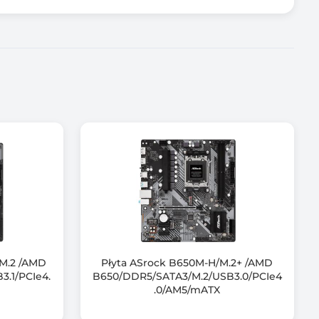
M.2 /AMD
Płyta ASrock B650M-H/M.2+ /AMD
.1/PCIe4.
B650/DDR5/SATA3/M.2/USB3.0/PCIe4
.0/AM5/mATX