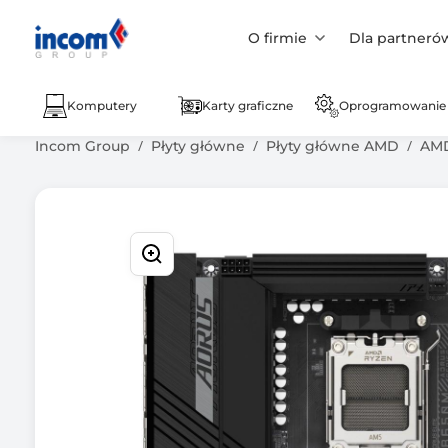
O firmie
Dla partneró
Komputery
Karty graficzne
Oprogramowanie
Incom Group
Płyty główne
Płyty główne AMD
AMD