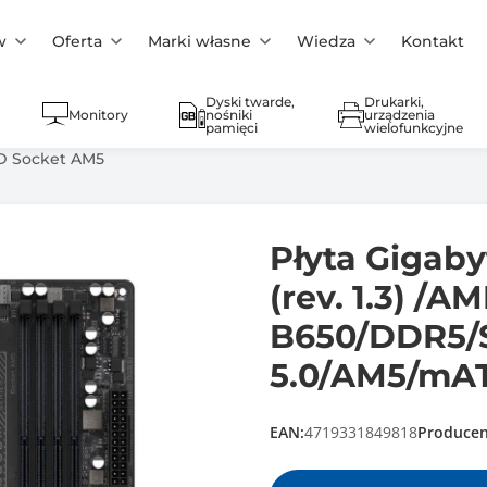
w
Oferta
Marki własne
Wiedza
Kontakt
Dyski twarde,
Drukarki,
Monitory
nośniki
urządzenia
pamięci
wielofunkcyjne
 Socket AM5
Płyta Gigab
(rev. 1.3) /A
B650/DDR5/
5.0/AM5/mA
EAN:
4719331849818
Producen