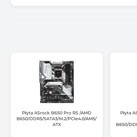
Tryb pracy pamięci RAM
Standard pamięci
Płyta ASrock B650 Pro RS /AMD
Płyta A
B650/DDR5/SATA3/M.2/PCIe4.0/AM5/
ATX
B650/DDR