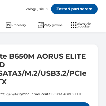
Zostań partnerem
Zaloguj się
Wszystkie
Procesory
Płyty główne
produkty
yte B650M AORUS ELITE
MD
SATA3/M.2/USB3.2/PCIe
TX
t:
Symbol producenta:
B650M AORUS ELITE
Gigabyte