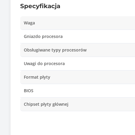
Specyfikacja
Waga
Gniazdo procesora
Obsługiwane typy procesorów
Uwagi do procesora
Format płyty
BIOS
Chipset płyty głównej
Ilość złącz pamięci DDR5
Maksymalna wielkość pamięci