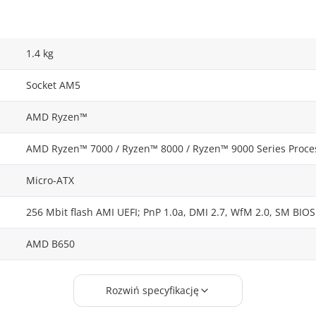
1.4 kg
Socket AM5
AMD Ryzen™
AMD Ryzen™ 7000 / Ryzen™ 8000 / Ryzen™ 9000 Series Proce
Micro-ATX
256 Mbit flash AMI UEFI; PnP 1.0a, DMI 2.7, WfM 2.0, SM BIOS 
AMD B650
4
Rozwiń specyfikację
256 GB