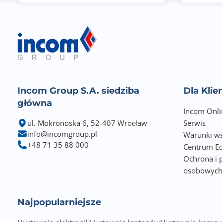
Uwagi do pamięci RAM
Incom Group S.A. siedziba
Dla Kli
główna
Zintegrowany kontroler SATA
Incom Onli
ul. Mokronoska 6, 52-407 Wrocław
Serwis
Uwagi do kontrolera SATA
info@incomgroup.pl
Warunki ws
+48 71 35 88 000
Centrum Ed
Ochrona i 
osobowyc
Najpopularniejsze