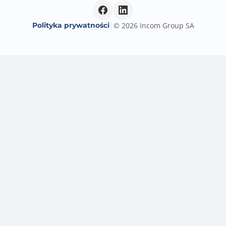
7.1 Surround Sound audio.
Złącza PCI Express x16
Polityka prywatności
|
© 2026 Incom Group SA
3
Złącza PCI Express x1
2
Uwagi do złącz PCI
AMD Ryzen™ 9000 & 7000 Series Desktop Processors:
- 1 x PCIe 5.0 x16 slot (supports x16 mode)
AMD Ryzen™ 8000 Series Desktop Processors:
- 1 x PCIe 4.0 x16 slot (supports x8/x4 mode)**
AMD B850 Chipset:
- 2 x PCIe 4.0 x16 slots (support x1 mode)***
- 2 x PCIe 4.0 x1 slots
Specifications vary by CPU types.
The PCIEX16(G4) shares bandwidth with M.2_3. The
PCIEX16(G4) will be
disabled when M.2_3 runs.