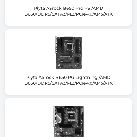
Adjustments will be made based on the
Płyta ASrock B650 Pro RS /AMD
specifications of mass-produced
B650/DDR5/SATA3/M.2/PCIe4.0/AM5/ATX
memory products available on the market.
Supported memory types, data rate (speed), and
number of DRAM modules vary
depending on the CPU and memory configuration, for
more information
please refer to CPU/Memory Support list under the
Support tab of product
information site or visit
https://www.asus.com/support/download-center/.
Płyta ASrock B650 PG Lightning /AMD
B650/DDR5/SATA3/M.2/PCIe4.0/AM5/ATX
Zintegrowany kontroler SATA
Chipset+CPU: 4x SATA III 6Gb/s + 3x M.2
Uwagi do kontrolera SATA
AMD Ryzen™ 9000 & 7000 Series Desktop Processors:
- M.2_1 slot (Key M), type 2280 (supports PCIe 5.0 x4
mode)
- M.2_2 slot (Key M), type 2242/2260/2280/22110