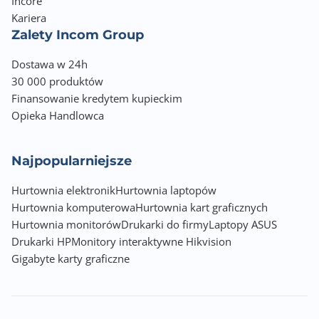
Incore
Uwagi do karty dźwiękowej
Kariera
Impedance sense for front and rear headphone
Zalety Incom Group
outputs
Internal audio Amplifier to enhance the highest
Dostawa w 24h
quality sound for
30 000 produktów
headphone and speakers
Finansowanie kredytem kupieckim
Supports: Jack-detection, Multi-streaming, Front
Opieka Handlowca
Panel Jack-retasking
High quality 120 dB SNR stereo playback output and
113 dB SNR recording
Najpopularniejsze
input (Line-in)
Supports up to 32-Bit/192 kHz playback
Hurtownia elektronik
Hurtownia laptopów
Audio Shielding
Hurtownia komputerowa
Hurtownia kart graficznych
Premium audio capacitors
Hurtownia monitorów
Drukarki do firmy
Laptopy ASUS
Dedicated audio PCB layers
Drukarki HP
Monitory interaktywne Hikvision
Audio cover
Gigabyte karty graficzne
Unique de-pop circuit
Due to limitations in HDA bandwidth, 32-Bit/192 kHz
is not supported for