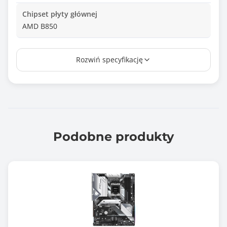
Chipset płyty głównej
AMD B850
Ilość złącz pamięci DDR5
Rozwiń specyfikację
4
Maksymalna wielkość pamięci
192 GB
Tryb pracy pamięci RAM
Dual Channel
Podobne produkty
Standard pamięci
DDR5-8000+ (OC)
Uwagi do pamięci RAM
Supports AMD Extended Profiles for Overclocking
(EXPO™)
ASUS Enhanced Memory Profile (AEMP)