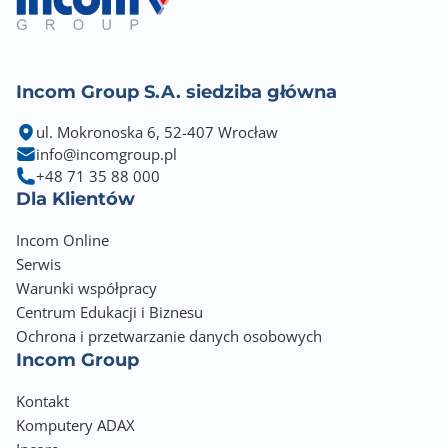
Gniazda karty graficznej
HDMI
DisplayPort
Incom Group S.A. siedziba główna
Uwagi do karty graficznej
Graphics specifications may vary between CPU types.
ul. Mokronoska 6, 52-407 Wrocław
Please refer to
info@incomgroup.pl
AMD CPU specifications
+48 71 35 88 000
Supports 4K@60Hz as specified in HDMI 2.1
Dla Klientów
Supports max. 8K@30Hz as specified in DisplayPort
1.4
Incom Online
Serwis
Zintegrowana karta dźwiękowa
Warunki współpracy
Realtek ALC1220P 7.1 Surround Sound High
Centrum Edukacji i Biznesu
Definition Audio CODEC
Ochrona i przetwarzanie danych osobowych
Incom Group
Gniazda karty dźwiękowej
5x Audio Jack
Kontakt
Wewnętrzne gniazdo audio przedniego panelu
Komputery ADAX