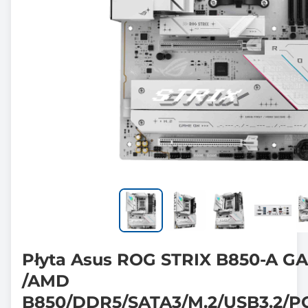
Płyta Asus ROG STRIX B850-A G
/AMD
B850/DDR5/SATA3/M.2/USB3.2/PC