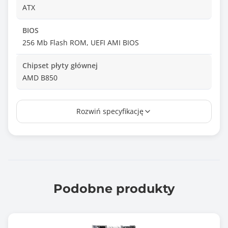
ATX
BIOS
256 Mb Flash ROM, UEFI AMI BIOS
Chipset płyty głównej
AMD B850
Ilość złącz pamięci DDR5
Rozwiń specyfikację
4
Maksymalna wielkość pamięci
192 GB
Tryb pracy pamięci RAM
Dual Channel
Podobne produkty
Standard pamięci
DDR5-8000+ (OC)