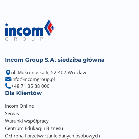
- Ryzen™ 8000 Series Processors: RAID 0/1
- Ryzen™ 7000 Series Processors: RAID 0/1/10
Gniazda karty graficznej
HDMI
DisplayPort
Uwagi do karty graficznej
Incom Group S.A. siedziba główna
Graphics specifications may vary between CPU types.
Please refer to
ul. Mokronoska 6, 52-407 Wrocław
AMD CPU specifications
info@incomgroup.pl
Supports 4K@60Hz as specified in HDMI 2.1
+48 71 35 88 000
Supports max. 8K@30Hz as specified in DisplayPort
Dla Klientów
1.4
VGA resolution support depends on processors' or
Incom Online
graphic cards' resolution
Serwis
Warunki współpracy
Zintegrowana karta dźwiękowa
Centrum Edukacji i Biznesu
ROG SupremeFX 7.1 Surround Sound High Definition
Ochrona i przetwarzanie danych osobowych
Audio CODEC ALC4080