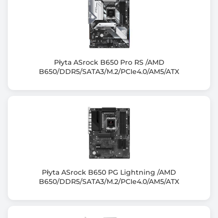
Uwagi do pamięci RAM
Supports AMD Extended Profiles for Overclocking
(EXPO™)
ASUS Enhanced Memory Profile (AEMP)
Supported memory types, data rate (speed), and
Płyta ASrock B650 Pro RS /AMD
number of DRAM modules vary
B650/DDR5/SATA3/M.2/PCIe4.0/AM5/ATX
depending on the CPU and memory configuration, for
more information please
refer to CPU/Memory Support list under the Support
tab of product
information site or visit
https://www.asus.com/support/download-center/.
Non-ECC, un-buffered DDR5 memory supports On-
Die ECC function
Płyta ASrock B650 PG Lightning /AMD
Zintegrowany kontroler SATA
B650/DDR5/SATA3/M.2/PCIe4.0/AM5/ATX
Chipset+CPU: 2x SATA III 6Gb/s - RAID 0,1 + 4x M.2
Uwagi do kontrolera SATA