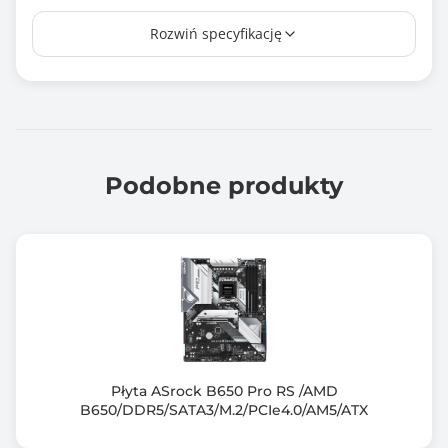
Maksymalna wielkość pamięci
Rozwiń specyfikację
128 GB
Tryb pracy pamięci RAM
Dual Channel
Standard pamięci
DDR5-4800
Podobne produkty
DDR5-5000
DDR5-5200
DDR5-5400
DDR5-5600
DDR5-5800 (OC)
DDR5-6000 (OC)
DDR5-6200 (OC)
DDR5-6400 + (OC)
Płyta ASrock B650 Pro RS /AMD
B650/DDR5/SATA3/M.2/PCIe4.0/AM5/ATX
Zintegrowany kontroler SATA
Chipset+CPU: 4x SATA III 6Gb/s - RAID 0,1,10 + 4x M.2