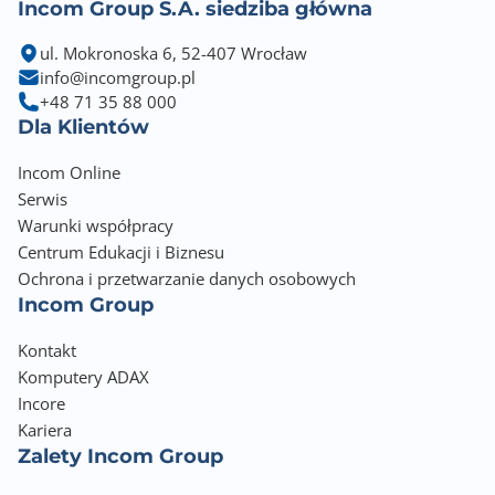
Port Wi-Fi
Incom Group S.A. siedziba główna
IEEE 802.11a/b/g/n/ac/ax
ul. Mokronoska 6, 52-407 Wrocław
info@incomgroup.pl
Port Bluetooth
+48 71 35 88 000
Bluetooth V5.2
Dla Klientów
Gniazdo zasilania
Incom Online
ATX (24-pin) + 2x ATX12V (8-pin)
Serwis
Warunki współpracy
Wymiary [S x W] (mm)
Centrum Edukacji i Biznesu
305 x 244
Ochrona i przetwarzanie danych osobowych
Incom Group
Opakowanie
BOX
Kontakt
Komputery ADAX
Wyposażenie dodatkowe
Incore
Dane znajdują sie w zakładce Opis produktu
Kariera
Zalety Incom Group
Zawiera baterię / akumulator
Tak