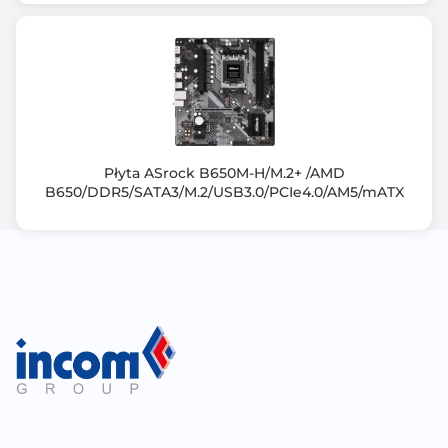
Złącza PCI Express x1
1
Port LAN
1x 2,5 Gigabit LAN 100/1000/2500 Mb/s (Intel®)
Płyta ASrock B650M-H/M.2+ /AMD
Uwagi do karty sieciowej
B650/DDR5/SATA3/M.2/USB3.0/PCIe4.0/AM5/mATX
Znajdują sie w zakładce Opis produktu
Maksymalna ilość portów USB 2.0
6
Maksymalna ilość portów USB 3.x
13
Porty USB na panelu tylnym
7x USB 3.0 + 2x USB 3.0 Type C + 1x USB 3.2 Type C