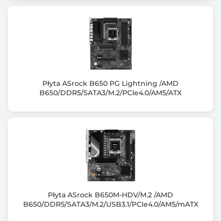
- RAID 0, 1, 10
Wbudowana karta graficzna
Brak lub AMD Radeon™ Graphics (zależy od
procesora)
Gniazda karty graficznej
HDMI
Płyta ASrock B650 PG Lightning /AMD
B650/DDR5/SATA3/M.2/PCIe4.0/AM5/ATX
DisplayPort
Zintegrowana karta dźwiękowa
ROG SupremeFX 7.1 Surround Sound High Definition
Audio CODEC
Gniazda karty dźwiękowej
5x Audio Jack
Wewnętrzne gniazdo audio przedniego panelu
Płyta ASrock B650M-HDV/M.2 /AMD
B650/DDR5/SATA3/M.2/USB3.1/PCIe4.0/AM5/mATX
Złącza PCI Express x16
2