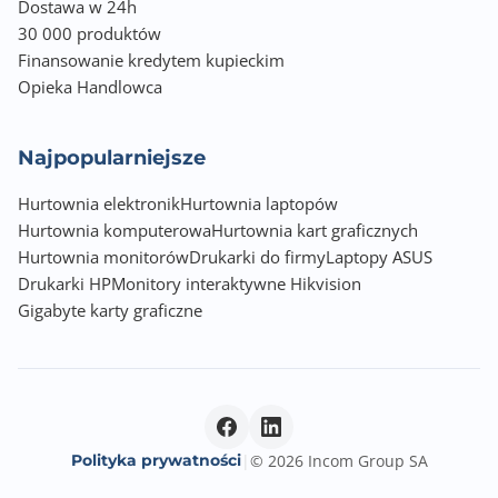
Dostawa w 24h
30 000 produktów
Informacje dodatkowe
Finansowanie kredytem kupieckim
Windows® 11 64-bit
Opieka Handlowca
Najpopularniejsze
Hurtownia elektronik
Hurtownia laptopów
Hurtownia komputerowa
Hurtownia kart graficznych
Hurtownia monitorów
Drukarki do firmy
Laptopy ASUS
Drukarki HP
Monitory interaktywne Hikvision
Gigabyte karty graficzne
Polityka prywatności
|
© 2026 Incom Group SA