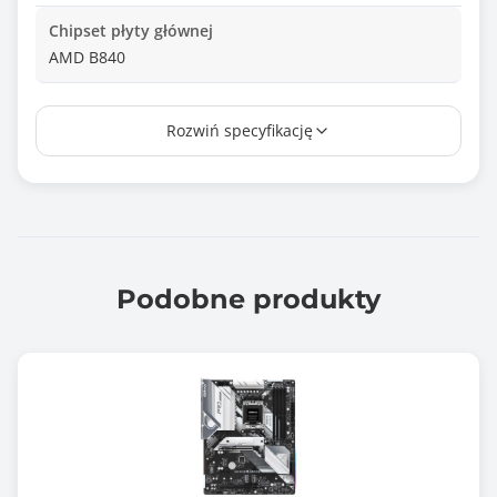
Chipset płyty głównej
AMD B840
Ilość złącz pamięci DDR5
Rozwiń specyfikację
4
Maksymalna wielkość pamięci
192 GB
Tryb pracy pamięci RAM
Dual Channel
Podobne produkty
Standard pamięci
DDR5-7600+ (OC)
Uwagi do pamięci RAM
ECC and Non-ECC Un-buffered DIMM
Supports AMD Extended Profiles for Overclocking
(EXPO™)