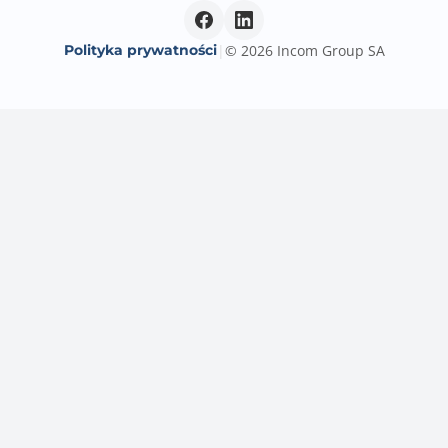
AMD Ryzen™ 9000 & 7000 Series Desktop Processors:
- 1 x PCIe 4.0 x16 slot (supports x16 mode)
AMD Ryzen™ 8000 Series Desktop Processors:
Polityka prywatności
|
© 2026 Incom Group SA
- 1 x PCIe 4.0 x16 slot (supports x8/x4 mode)**
AMD B840 Chipset:
- 1 x PCIe 3.0 x16 slot (support x4 mode)
- 2 x PCIe 3.0 x16 slots (support x1 mode)
- 1 x PCIe 3.0 x1 slot
Specifications vary by CPU types
The PCIEX16(G3)_1/3 and PCIEX1(G3) share bandwidth
with PCIEX16(G3)_2
The PCIEX16(G3)_2 will run x1 mode when any of the
PCIEX16(G3)_1/3 and
PCIEX1(G3) slots is occupied
Port LAN
1x 2,5 Gigabit LAN Realtek®
Uwagi do karty sieciowej
ASUS LANGuard