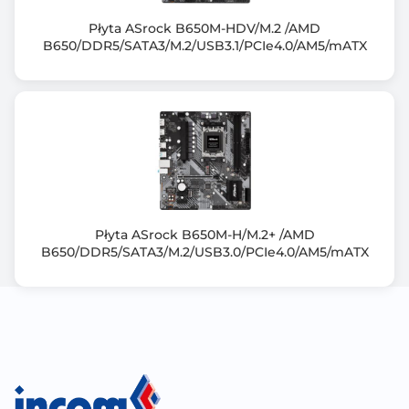
- M.2_1 slot (Key M), type 2280 (supports PCIe 4.0 x4
Płyta ASrock B650M-HDV/M.2 /AMD
mode)
B650/DDR5/SATA3/M.2/USB3.1/PCIe4.0/AM5/mATX
- M.2_2 slot (Key M), type 2280 (supports PCIe 4.0 x4
mode)
AMD Ryzen™ 8000 Series Desktop Processors:
- M.2_1 slot (Key M), type 2280 (supports PCIe 4.0 x4
mode)
- M.2_2 slot (Key M), type 2280 (supports PCIe 4.0
x4/x2 mode)
AMD B840 Chipset:
- M.2_3 slot (Key M), type 2242/2260/2280 (supports
Płyta ASrock B650M-H/M.2+ /AMD
PCIe 3.0 x4 mode)
B650/DDR5/SATA3/M.2/USB3.0/PCIe4.0/AM5/mATX
4 x SATA 6Gb/s ports
Specifications vary by CPU types
AMD RAIDXpert2 Technology:
- Ryzen™ 9000 Series Processors: RAID 0/1/5/10
- Ryzen™ 8000 Series Processors: RAID 0/1
- Ryzen™ 7000 Series Processors: RAID 0/1/10