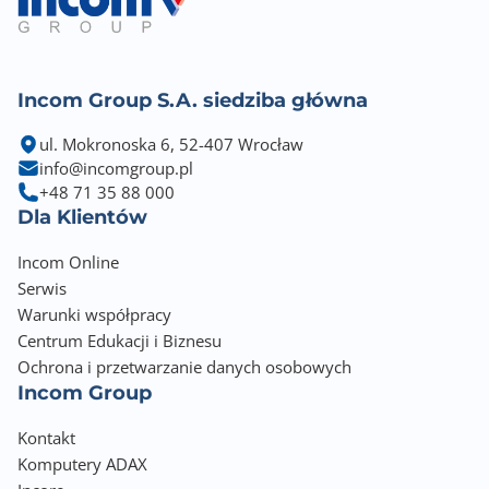
Gniazda karty graficznej
HDMI
DisplayPort
Incom Group S.A. siedziba główna
Uwagi do karty graficznej
Graphics specifications may vary between CPU types.
ul. Mokronoska 6, 52-407 Wrocław
Please refer to
info@incomgroup.pl
AMD CPU specifications
+48 71 35 88 000
Supports 4K@60Hz as specified in HDMI 2.1
Dla Klientów
Supports max. 8K@30Hz as specified in DisplayPort
1.4
Incom Online
Serwis
Zintegrowana karta dźwiękowa
Warunki współpracy
Realtek ® 7.1 Surround Sound High Definition Audio
Centrum Edukacji i Biznesu
CODEC
Ochrona i przetwarzanie danych osobowych
Incom Group
Gniazda karty dźwiękowej
3x Audio Jack
Kontakt
Wewnętrzne gniazdo audio przedniego panelu
Komputery ADAX
Wewnętrzne gniazdo S/PDIF Out