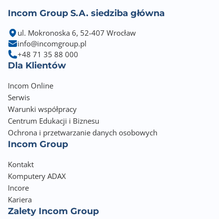
Incom Group S.A. siedziba główna
Złącza PCI Express x16
1
ul. Mokronoska 6, 52-407 Wrocław
info@incomgroup.pl
Złącza PCI Express x1
+48 71 35 88 000
2
Dla Klientów
Port LAN
Incom Online
1x Gigabit LAN 100/1000 Mb/s (Realtek® 8111H)
Serwis
Warunki współpracy
Maksymalna ilość portów USB 2.0
Centrum Edukacji i Biznesu
6
Ochrona i przetwarzanie danych osobowych
Incom Group
Maksymalna ilość portów USB 3.x
6
Kontakt
Komputery ADAX
Porty USB na panelu tylnym
Incore
2x USB 2.0 + 4x USB 3.0
Kariera
Zalety Incom Group
Gniazda USB na płycie głównej