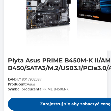
Płyta Asus PRIME B450M-K II/A
B450/SATA3/M.2/USB3.1/PCIe3.0
EAN:
4718017932387
Producent:
Asus
Symbol producenta:
PRIME B450M-K II
Zarejestruj się aby zobaczyć cenę