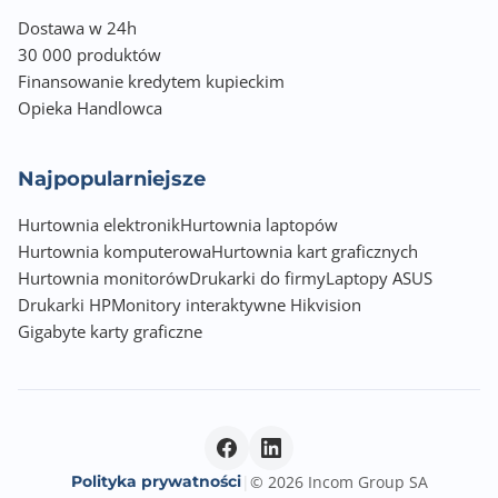
2x USB 2.0 (4 porty) + 1x USB 3.0 (2 porty)
Dostawa w 24h
30 000 produktów
Port PS/2
Finansowanie kredytem kupieckim
Port combo klawiatury/myszy PS/2
Opieka Handlowca
Port szeregowy (COM)
Najpopularniejsze
Brak
Hurtownia elektronik
Hurtownia laptopów
Port równoległy (LPT)
Hurtownia komputerowa
Hurtownia kart graficznych
Brak
Hurtownia monitorów
Drukarki do firmy
Laptopy ASUS
Drukarki HP
Gniazdo zasilania
Monitory interaktywne Hikvision
Gigabyte karty graficzne
EATX (24-pin) + ATX12V (8-pin)
Wymiary [S x W] (mm)
226 x 221
Opakowanie
Polityka prywatności
|
© 2026 Incom Group SA
BOX