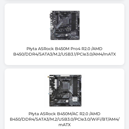
DDR4-3866 (OC)
DDR4-4000 (OC)
DDR4-4400 (OC)
Uwagi do pamięci RAM
ECC Memory (ECC mode) support varies by CPU.
Płyta ASRock B450M Pro4 R2.0 /AMD
Zintegrowany kontroler SATA
B450/DDR4/SATA3/M.2/USB3.1/PCIe3.0/AM4/mATX
Chipset+CPU: 4x SATA III 6Gb/s - RAID 0,1,10 + 1x M.2
Uwagi do kontrolera SATA
4 x SATA 6Gb/s port(s)
M.2 Socket 3, with M key, type 2242/2260/2280/22110
storage devices support
(SATA & PCIE 3.0 x 4 mode)
Obsługiwane kombinacje dysków M.2 i SATA opisano
w podręczniku użytkownika
Płyta ASRock B450M/AC R2.0 /AMD
B450/DDR4/SATA3/M.2/USB3.0/PCIe3.0/WiFi/BT/AM4/
Wbudowana karta graficzna
mATX