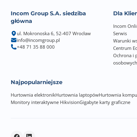
Incom Group S.A. siedziba
Dla Kli
główna
Incom Onli
ul. Mokronoska 6, 52-407 Wrocław
Serwis
info@incomgroup.pl
Warunki ws
+48 71 35 88 000
Centrum Ed
Ochrona i 
osobowyc
Najpopularniejsze
Hurtownia elektronik
Hurtownia laptopów
Hurtownia kompu
Monitory interaktywne Hikvision
Gigabyte karty graficzne