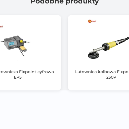
Podobne produkty
8szt lasek klejowych przezroczystych 11*100mm
utownicza Fixpoint cyfrowa
Lutownica kolbowa Fixpo
EP5
230V