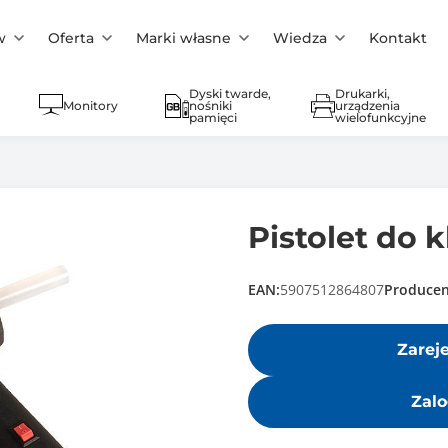
w
Oferta
Marki własne
Wiedza
Kontakt
Dyski twarde,
Drukarki,
Monitory
nośniki
urządzenia
pamięci
wielofunkcyjne
Pistolet do k
EAN:
5907512864807
Producen
Zarej
Zalo