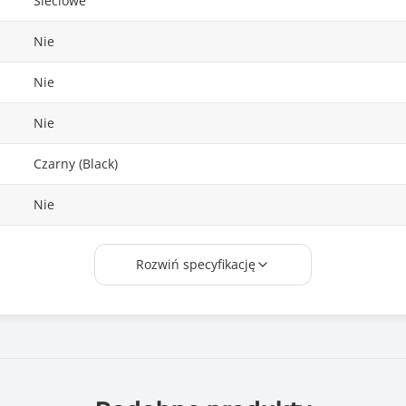
Sieciowe
Nie
Nie
Nie
Czarny (Black)
Nie
Moc: 60W
Rozwiń specyfikację
Czas nagrzewania: 5 minut
Włącznik: tak
Silikonowy nosek
Długość kabla: 100cm(1m)