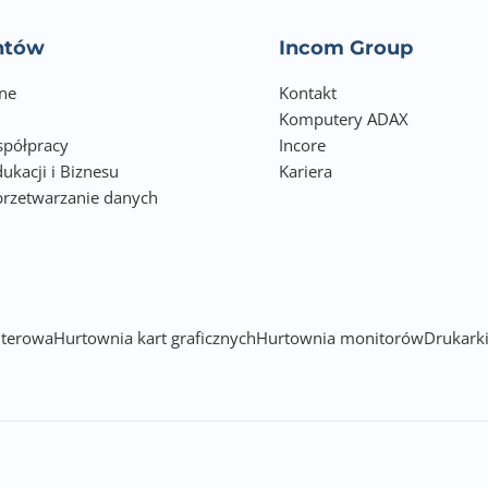
entów
Incom Group
ne
Kontakt
Komputery ADAX
półpracy
Incore
ukacji i Biznesu
Kariera
przetwarzanie danych
h
terowa
Hurtownia kart graficznych
Hurtownia monitorów
Drukarki