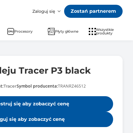
Zostań partnerem
Zaloguj się
Wszystkie
Procesory
Płyty główne
produkty
leju Tracer P3 black
t:
Symbol producenta:
TRANRZ46512
Tracer
estruj się aby zobaczyć cenę
guj się aby zobaczyć cenę