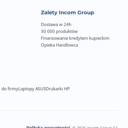
Zalety Incom Group
Dostawa w 24h
30 000 produktów
Finansowanie kredytem kupieckim
Opieka Handlowca
 do firmy
Laptopy ASUS
Drukarki HP
Polityka prywatności
|
© 2026 Incom Group SA