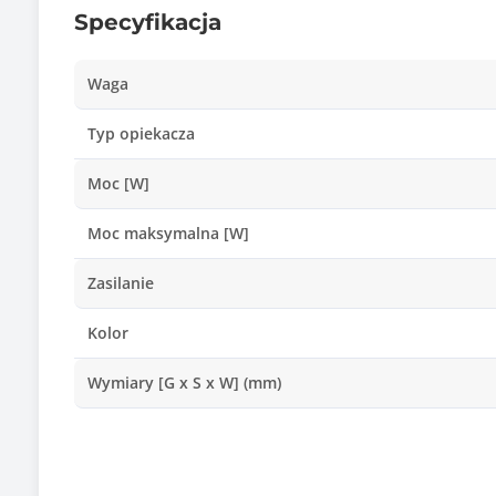
Specyfikacja
Waga
Typ opiekacza
Moc [W]
Moc maksymalna [W]
Zasilanie
Kolor
Wymiary [G x S x W] (mm)
Wymiary płyty grzewczej [G x S] (mm)
Nieprzywierająca powłoka płyt grzewczych