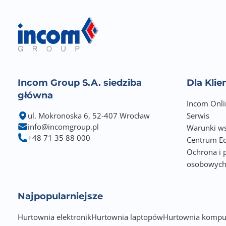
Incom Group S.A. siedziba
Dla Kli
główna
Incom Onli
ul. Mokronoska 6, 52-407 Wrocław
Serwis
info@incomgroup.pl
Warunki ws
+48 71 35 88 000
Centrum Ed
Ochrona i 
osobowyc
Najpopularniejsze
Hurtownia elektronik
Hurtownia laptopów
Hurtownia kompu