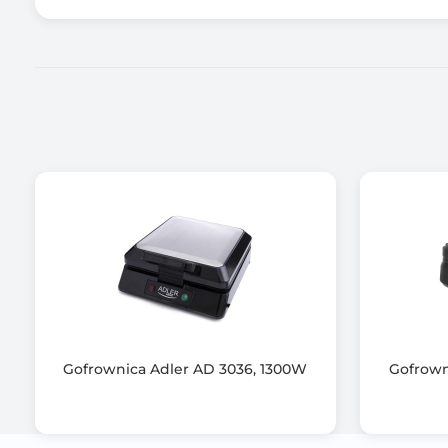
Łatwe w czyszczeniu płyty grzewcze
Nóżki antypoślizgowe
Informacje dodatkowe
Gofrownica Adler AD 3036, 1300W
Gofrown
Gwarancja producenta [mies.]