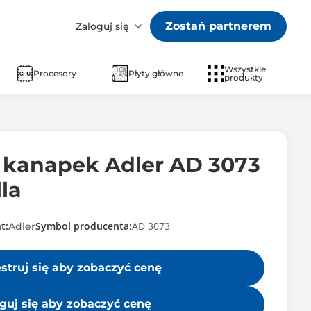
Zostań partnerem
Zaloguj się
Wszystkie
Procesory
Płyty główne
produkty
 kanapek Adler AD 3073
lla
t:
Symbol producenta:
AD 3073
Adler
estruj się aby zobaczyć cenę
guj się aby zobaczyć cenę