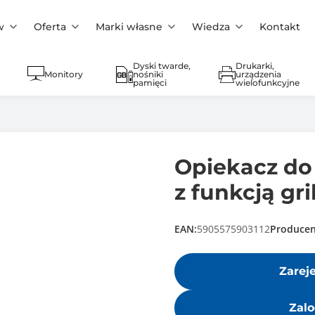
w
Oferta
Marki własne
Wiedza
Kontakt
Dyski twarde,
Drukarki,
Monitory
nośniki
urządzenia
pamięci
wielofunkcyjne
Opiekacz do
z funkcją gri
EAN:
5905575903112
Producen
Zarej
Zalo