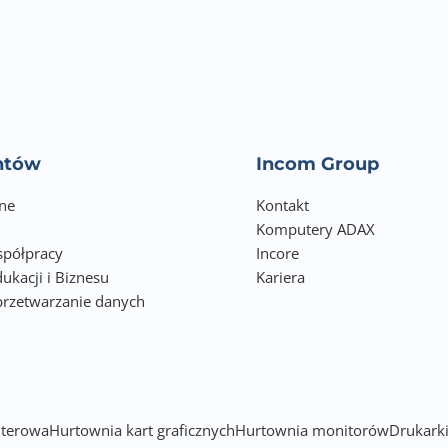
entów
Incom Group
ne
Kontakt
Komputery ADAX
półpracy
Incore
ukacji i Biznesu
Kariera
przetwarzanie danych
h
terowa
Hurtownia kart graficznych
Hurtownia monitorów
Drukarki