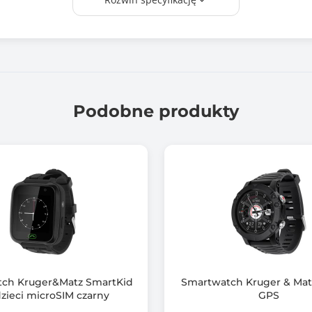
Instrukcja obsługi
Kabel zasilający
Tak
Ekran dodykowy AMOLED
Podobne produkty
Rozdzielczośc ekranu: 336 x 480 px
Jasność do 1200 nitów z automatyczną regulacją jasności
Funkcje:
- Punkty witalności
- Ponad 150 trybów sportowych
- Śledzenie snu
- Monitorowanie SpO2
ch Kruger&Matz SmartKid
Smartwatch Kruger & Matz
dzieci microSIM czarny
GPS
- Monitorowanie tętna