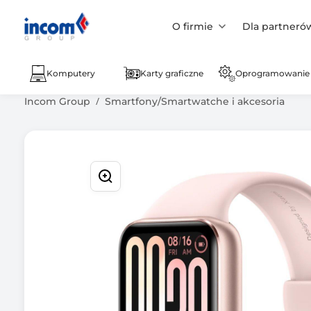
O firmie
Dla partneró
Komputery
Karty graficzne
Oprogramowanie
Incom Group
Smartfony/Smartwatche i akcesoria