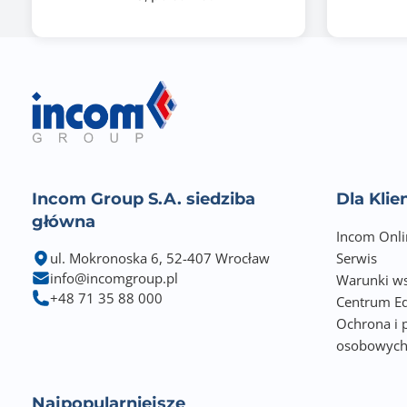
Incom Group S.A. siedziba
Dla Kli
główna
Incom Onli
ul. Mokronoska 6, 52-407 Wrocław
Serwis
info@incomgroup.pl
Warunki ws
+48 71 35 88 000
Centrum Ed
Ochrona i 
osobowyc
Gwarancja producenta [mies.]
Najpopularniejsze