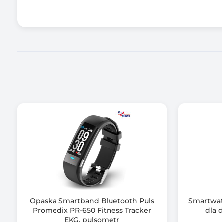
Wyposażenie dodatkowe
Zawiera baterię / akumulator
Informacje dodatkowe
Opaska Smartband Bluetooth Puls
Smartwat
Promedix PR-650 Fitness Tracker
dla 
EKG, pulsometr