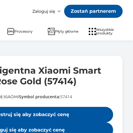
Zostań partnerem
Zaloguj się
Wszystkie
Procesory
Płyty główne
produkty
ligentna Xiaomi Smart
ose Gold (57414)
t:
Symbol producenta:
57414
XIAOMI
estruj się aby zobaczyć cenę
guj się aby zobaczyć cenę