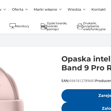
w
Oferta
Marki własne
Wiedza
Kontakt
Dyski twarde,
Drukarki,
Monitory
nośniki
urządzenia
pamięci
wielofunkcyjne
Opaska inte
Band 9 Pro R
EAN:
6941812789681
Producen
Zarej
Zalo