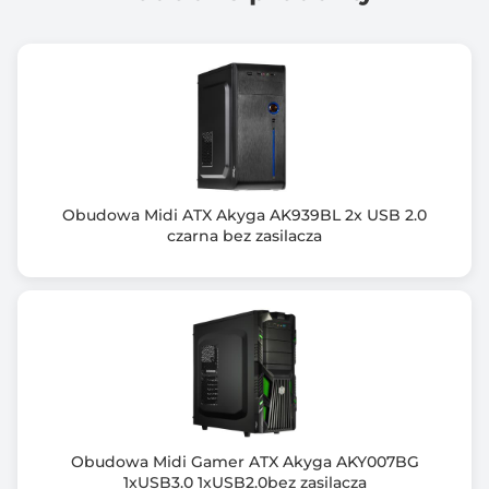
Miejsca na karty rozszerzeń
8 (+3)
Maksymalna długość karty graficznej
450 mm
Okno
Tak
Obudowa Midi ATX Akyga AK939BL 2x USB 2.0
czarna bez zasilacza
Maksymalna wysokość wentylatora CPU
190 mm
Ilość wentylatorów (zainstalowanych)
3 szt.
Ilość wentylatorów (max)
6 szt.
Obudowa Midi Gamer ATX Akyga AKY007BG
Wymiary [G x S x W] (mm)
1xUSB3.0 1xUSB2.0bez zasilacza