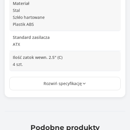
Materiał
Stal
Szkło hartowane
Plastik ABS
Standard zasilacza
ATX
Ilość zatok wewn. 2.5" (C)
4 szt.
Ilość zatok wewn. 2.5" lub 3.5" (D)
Rozwiń specyfikację
4 szt.
Gniazda na panelu
2x USB 2.0
2x USB 3.0
USB 3.2 Gen 2x2 Typ C x1
Mini Jack x1
Podobne produkty