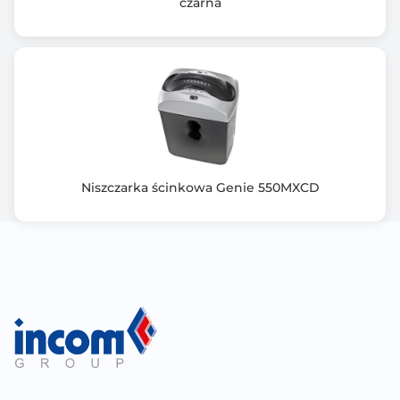
czarna
Niszczarka ścinkowa Genie 550MXCD