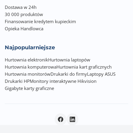
Dostawa w 24h
30 000 produktów
Finansowanie kredytem kupieckim
Opieka Handlowca
Najpopularniejsze
Hurtownia elektronik
Hurtownia laptopów
Hurtownia komputerowa
Hurtownia kart graficznych
Hurtownia monitorów
Drukarki do firmy
Laptopy ASUS
Drukarki HP
Monitory interaktywne Hikvision
Gigabyte karty graficzne
Polityka prywatności
|
© 2026 Incom Group SA