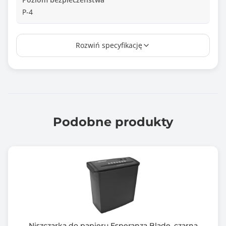
P-4
Pojemność kosza
Rozwiń specyfikację
19.00 l
Dodatkowe opcje niszczenia
Niszczenie zszywek
Niszczenie kart kredytowych
Kolor obudowy
Podobne produkty
Czarny (Black)
Zawiera baterię / akumulator
Nie
Informacje dodatkowe
System chłodzenia
Atrakcyjny i nowoczesny design
Wymiary: 42,6 x 22 x 48,5 cm
Niszczarka do papieru Esperanza Blade, czarna