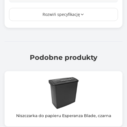
Pojemność kosza
Rozwiń specyfikację
8.00 l
Dodatkowe opcje niszczenia
płyty CD, karty kredytowe
Kolor obudowy
Biały (Pearl White)
Podobne produkty
Zawiera baterię / akumulator
Nie
Informacje dodatkowe
Funkcje rewersu i autostartu
Niszczy jednorazowo do 5 kartek 80g/m2
Pojemność kosza: 8L
Wizjer zapełnienia pojemnika
Niszczarka do papieru Esperanza Blade, czarna
Poziom głośności: 70dB