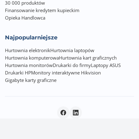
30 000 produktów
Finansowanie kredytem kupieckim
Opieka Handlowca
Najpopularniejsze
Hurtownia elektronik
Hurtownia laptopów
Hurtownia komputerowa
Hurtownia kart graficznych
Hurtownia monitorów
Drukarki do firmy
Laptopy ASUS
Drukarki HP
Monitory interaktywne Hikvision
Gigabyte karty graficzne
Polityka prywatności
|
© 2026 Incom Group SA