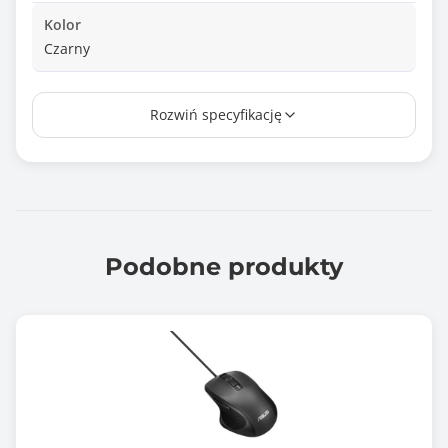
Kolor
Czarny
Typ złącza
Rozwiń specyfikację
2,4 GHz
Wymiary [W x S x G] (mm)
35 x 58 x 100
Waga (g)
55
Podobne produkty
Informacje dodatkowe
Odbiornik bezprzewodowy USB-C
Gwarancja producenta [mies.]
12