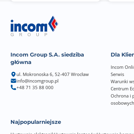
Zakrzywiony ekran
Normy spełniane przez monitor
Incom Group S.A. siedziba
Dla Kli
główna
Incom Onli
ul. Mokronoska 6, 52-407 Wrocław
Serwis
info@incomgroup.pl
Warunki ws
+48 71 35 88 000
Centrum Ed
Ochrona i 
osobowyc
Najpopularniejsze