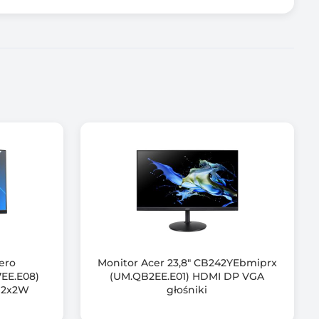
 50-75
4): 24–140
Vero
Monitor Acer 23,8" CB242YEbmiprx
EE.E08)
(UM.QB2EE.E01) HDMI DP VGA
i 2x2W
głośniki