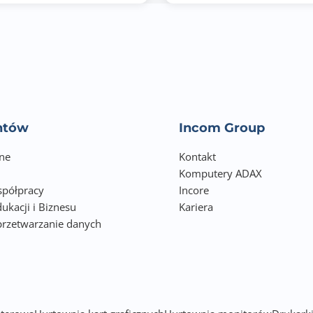
Nie
cTUVus
FCC-B
ICES-003
entów
Incom Group
Energy Star
ne
CEC
Kontakt
Komputery ADAX
NOM
półpracy
Incore
ukacji i Biznesu
Mexico Energy
Kariera
przetwarzanie danych
CE
h
CE EMC
CB
RoHS