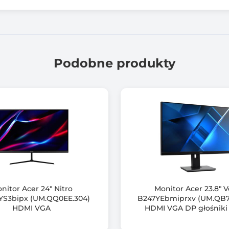
350 cd/m2
3000 :1
Podobne produkty
80000000 :1
3840 x 2160 (4K UHD)
60
HDMI (v2.0): 24–75 | DisplayPort (v1.4): 50–75 | MiniDP (v1.4):
HDMI (v2.0): 15–140 | DisplayPort (v1.4): 24–140 | MiniDP (v1.
16,7 M (8-bitowy)
nitor Acer 24" Nitro
Monitor Acer 23.8" 
S3bipx (UM.QQ0EE.304)
B247YEbmiprxv (UM.QB7
178.00 stopni
HDMI VGA
HDMI VGA DP głośnik
178.00 stopni