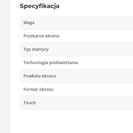
Specyfikacja
Waga
Przekątna ekranu
Typ matrycy
Technologia podświetlania
Powłoka ekranu
Format obrazu
Touch
Wielkość plamki
Czas reakcji matrycy