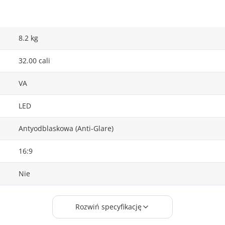
8.2 kg
32.00 cali
VA
LED
Antyodblaskowa (Anti-Glare)
16:9
Nie
0.182 mm
Rozwiń specyfikację
4.000 ms