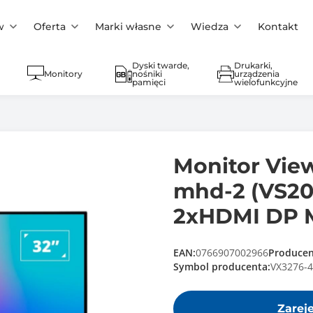
w
Oferta
Marki własne
Wiedza
Kontakt
Dyski twarde,
Drukarki,
Monitory
nośniki
urządzenia
pamięci
wielofunkcyjne
Monitor Vie
mhd-2 (VS20
2xHDMI DP M
EAN:
0766907002966
Producen
Symbol producenta:
VX3276-
Zarej