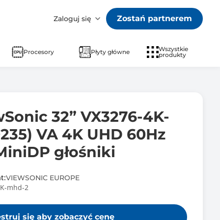
Zostań partnerem
Zaloguj się
Wszystkie
Procesory
Płyty główne
produkty
wSonic 32” VX3276-4K-
235) VA 4K UHD 60Hz
iniDP głośniki
t:
VIEWSONIC EUROPE
4K-mhd-2
estruj się aby zobaczyć cenę