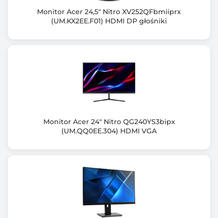
1920 x 1080
Monitor Acer 24,5" Nitro XV252QFbmiiprx
(UM.KX2EE.F01) HDMI DP głośniki
Częst. odśw. przy rozdzielczości optymalnej (Hz)
180
Częstotliwość odchylania pionowego (Hz)
HDMI (v2.0): 48 ~ 144 | DisplayPort (v1.2): 48 ~ 165
Częstotliwość odchylania poziomego (KHz)
HDMI (v1.4): 30 ~ 160 | DisplayPort (v1.2): 30 ~ 193
Monitor Acer 24" Nitro QG240YS3bipx
Ilość wyświetlanych kolorów
(UM.QQ0EE.304) HDMI VGA
16,7 M (6 bit + FRC)
Kąt widzenia pionowy (V)
178.00 stopni
Kąt widzenia poziomy (H)
178.00 stopni