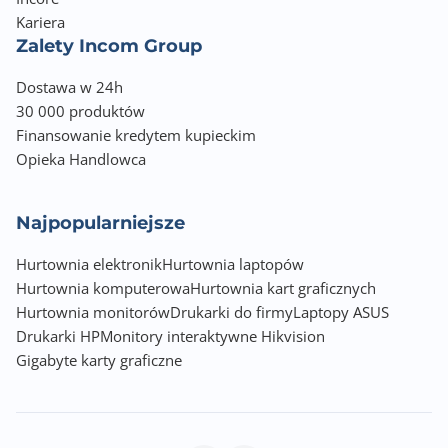
2 x 2W
Kariera
Zalety Incom Group
Montaż VESA
100 x 100
Dostawa w 24h
30 000 produktów
Pobór energii (podczas pracy)
Finansowanie kredytem kupieckim
41.00 W
Opieka Handlowca
Pobór energii (tryb czuwania)
0.50 W
Najpopularniejsze
Hurtownia elektronik
Klasa energetyczna
Hurtownia laptopów
Hurtownia komputerowa
A
Hurtownia kart graficznych
Hurtownia monitorów
Drukarki do firmy
Laptopy ASUS
Wbudowany zasilacz
Drukarki HP
Monitory interaktywne Hikvision
Nie
Gigabyte karty graficzne
Kolor obudowy
Czarny (Black)