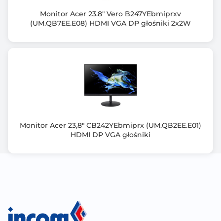
Zakrzywiony ekran
Monitor Acer 23.8" Vero B247YEbmiprxv
(UM.QB7EE.E08) HDMI VGA DP głośniki 2x2W
Tak
Normy spełniane przez monitor
cTUVus
FCC-B
ICES-003
CEC
NOM
Mexico Energy
Monitor Acer 23,8" CB242YEbmiprx (UM.QB2EE.E01)
HDMI DP VGA głośniki
Złącza zewn.
HDMI x 2
DisplayPort
Wyjście słuchawkowe
Obsługa G-Sync
Nie