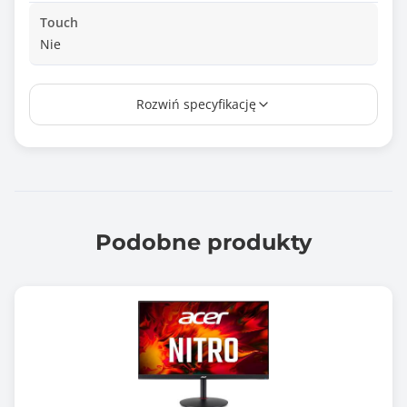
Touch
Nie
Wielkość plamki
Rozwiń specyfikację
0.364 mm
Czas reakcji matrycy
1.000 ms
Jasność matrycy
300 cd/m2
Podobne produkty
Kontrast statyczny
3000 :1
Kontrast dynamiczny
80000000 :1
Rozdzielczość maksymalna