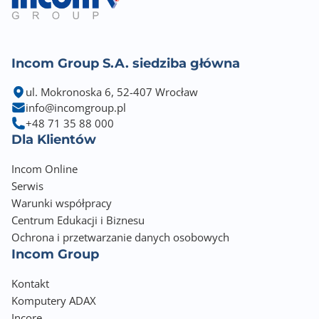
Obsługa FreeSync
Tak
Incom Group S.A. siedziba główna
Redukcja migotania [FlickerFree/Safe]
Tak
ul. Mokronoska 6, 52-407 Wrocław
info@incomgroup.pl
Ustawienie ekranu w pionie [Pivot]
+48 71 35 88 000
Nie
Dla Klientów
Regulacja kąta nachylenia [Tilt]
Incom Online
Tak
Serwis
Warunki współpracy
Obrót wokół własnej osi [Swivel]
Centrum Edukacji i Biznesu
Nie
Ochrona i przetwarzanie danych osobowych
Incom Group
Regulacja wysokości
Tak - 130mm
Kontakt
Komputery ADAX
Wbudowane głośniki
Incore