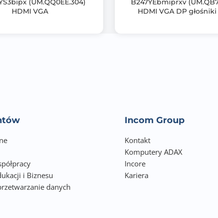
S3bipx (UM.QQ0EE.304)
B247YEbmiprxv (UM.QB7
178.00 stopni
HDMI VGA
HDMI VGA DP głośnik
178.00 stopni
Nie
CE
CE EMC
CB
entów
Incom Group
RoHS
ne
ErP
Kontakt
Komputery ADAX
REACH
półpracy
Incore
ukacji i Biznesu
WEEE
Kariera
przetwarzanie danych
EAC
h
UkrSEPRO