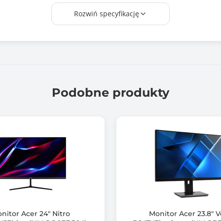
0.155 mm
Rozwiń specyfikację
1.000 ms
300 cd/m2
1000 :1
Podobne produkty
80000000 :1
3840 x 2160 (4K UHD)
160
HDMI: 48 ~ 160 | DisplayPort: 48 ~ 160 | USB-C: 48 ~ 160
HDMI: 30 ~ 351 | DisplayPort: 30 ~ 350 | USB-C: 30 ~ 350
1,07 B (8 bit + FRC)
nitor Acer 24" Nitro
Monitor Acer 23.8" 