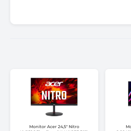
Wielkość plamki
Czas reakcji matrycy
Jasność matrycy
Kontrast statyczny
Kontrast dynamiczny
Rozdzielczość maksymalna
Częst. odśw. przy rozdzielczości optymalnej (Hz)
Częstotliwość odchylania pionowego (Hz)
Częstotliwość odchylania poziomego (KHz)
Ilość wyświetlanych kolorów
Monitor Acer 24,5" Nitro
Mo