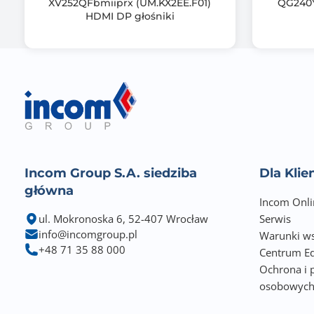
XV252QFbmiiprx (UM.KX2EE.F01)
QG240Y
Kąt widzenia pionowy (V)
HDMI DP głośniki
Kąt widzenia poziomy (H)
Zakrzywiony ekran
Normy spełniane przez monitor
Incom Group S.A. siedziba
Dla Kli
główna
Incom Onli
ul. Mokronoska 6, 52-407 Wrocław
Serwis
info@incomgroup.pl
Warunki ws
+48 71 35 88 000
Centrum Ed
Ochrona i 
osobowyc