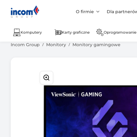
O firmie
Dla partneró
Komputery
Karty graficzne
Oprogramowanie
Incom Group
Monitory
Monitory gamingowe