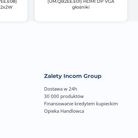
EE.E08)
(UM.QB2EE.E01) HDMI DP VGA
i 2x2W
głośniki
Zalety Incom Group
Dostawa w 24h
30 000 produktów
Finansowanie kredytem kupieckim
Opieka Handlowca