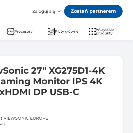
Zostań partnerem
Zaloguj się
Wszystkie
Procesory
Płyty główne
produkty
wSonic 27" XG275D1-4K
aming Monitor IPS 4K
2xHDMI DP USB-C
t:
VIEWSONIC EUROPE
-4K