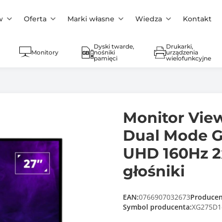
w
Oferta
Marki własne
Wiedza
Kontakt
Dyski twarde,
Drukarki,
Monitory
nośniki
urządzenia
pamięci
wielofunkcyjne
Monitor Vie
Dual Mode G
UHD 160Hz 
głośniki
EAN:
0766907032673
Producen
Symbol producenta:
XG275D1