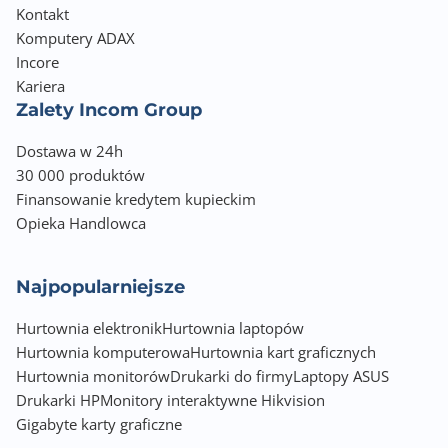
Kabel zasilający
Kontakt
Kabel DisplayPort
Komputery ADAX
Szybki przewodnik
Incore
Karta gwarancyjna
Kariera
Zalety Incom Group
Wymiary z podstawą [S x W x G] (mm)
808 x 534,6 x 220
Dostawa w 24h
30 000 produktów
Wymiary bez podstawy [S x W x G] (mm)
Finansowanie kredytem kupieckim
808 x 363,9 x 110,8
Opieka Handlowca
Waga z podstawą (kg)
7.36
Najpopularniejsze
Hurtownia elektronik
Waga bez podstawy (kg)
Hurtownia laptopów
Hurtownia komputerowa
5.54
Hurtownia kart graficznych
Hurtownia monitorów
Drukarki do firmy
Laptopy ASUS
Zawiera baterię / akumulator
Drukarki HP
Monitory interaktywne Hikvision
Nie
Gigabyte karty graficzne