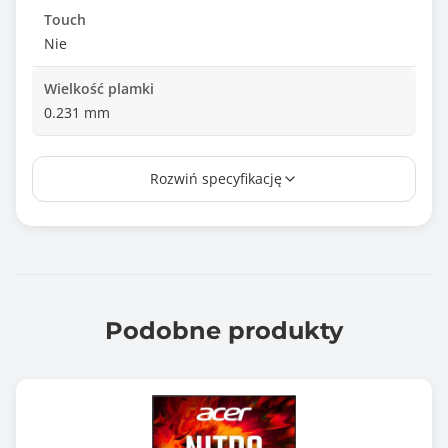
Touch
Nie
Wielkość plamki
0.231 mm
Czas reakcji matrycy
Rozwiń specyfikację
1.000 ms
Jasność matrycy
450 cd/m2
Kontrast statyczny
4000 :1
Podobne produkty
Rozdzielczość maksymalna
3440 x 1440
Częst. odśw. przy rozdzielczości optymalnej (Hz)