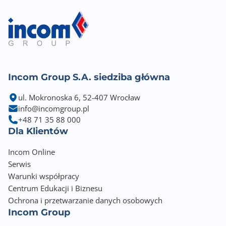
100 x 100
Nasycenie kolorów
125% (sRGB)
95% (DCI-P3)
Incom Group S.A. siedziba główna
Pobór energii (podczas pracy)
37.00 W
ul. Mokronoska 6, 52-407 Wrocław
info@incomgroup.pl
Pobór energii (tryb czuwania)
+48 71 35 88 000
0.50 W
Dla Klientów
Wbudowany zasilacz
Incom Online
Tak
Serwis
Warunki współpracy
Kolor obudowy
Centrum Edukacji i Biznesu
Czarny (Black)
Ochrona i przetwarzanie danych osobowych
Incom Group
Wyposażenie dodatkowe