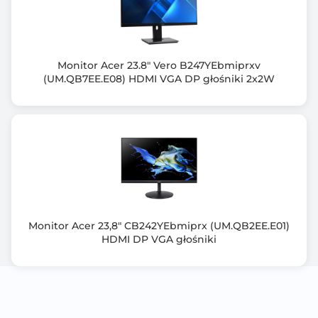
Wyjście słuchawkowe
Kensington Lock
Redukcja migotania [FlickerFree/Safe]
Monitor Acer 23.8" Vero B247YEbmiprxv
(UM.QB7EE.E08) HDMI VGA DP głośniki 2x2W
Tak
Regulacja kąta nachylenia [Tilt]
-5° / +21°
Obrót wokół własnej osi [Swivel]
-15° / +15°
Regulacja wysokości
Monitor Acer 23,8" CB242YEbmiprx (UM.QB2EE.E01)
Tak - 130mm
HDMI DP VGA głośniki
Wbudowane głośniki
2 x 2W
Montaż VESA