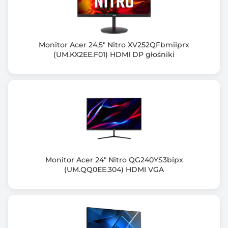
200
Ilość wyświetlanych kolorów
1,07 B (10-bitowy)
Monitor Acer 24,5" Nitro XV252QFbmiiprx
(UM.KX2EE.F01) HDMI DP głośniki
Kąt widzenia pionowy (V)
178.00 stopni
Kąt widzenia poziomy (H)
178.00 stopni
Zakrzywiony ekran
Tak
Monitor Acer 24" Nitro QG240YS3bipx
Normy spełniane przez monitor
(UM.QQ0EE.304) HDMI VGA
VESA DisplayHDR 400
Złącza zewn.
HDMI x 2
DisplayPort x 2