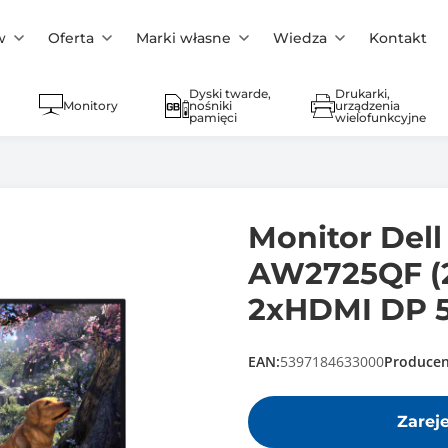
w
Oferta
Marki własne
Wiedza
Kontakt
Dyski twarde,
Drukarki,
Monitory
nośniki
urządzenia
pamięci
wielofunkcyjne
Monitor Dell
AW2725QF (2
2xHDMI DP 
EAN:
5397184633000
Producen
Zarej