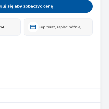
guj się aby zobaczyć cenę
24H
Kup teraz, zapłać później