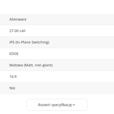
Alienware
27.00 cali
IPS (In-Plane Switching)
EDGE
Matowa (Matt, non-glare)
16:9
Nie
0.155 mm
Rozwiń specyfikację
0.500 ms