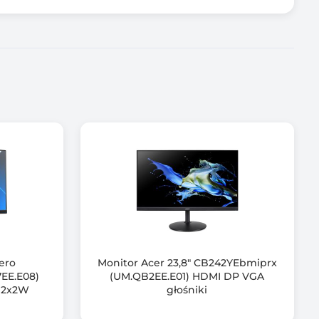
Vero
Monitor Acer 23,8" CB242YEbmiprx
EE.E08)
(UM.QB2EE.E01) HDMI DP VGA
i 2x2W
głośniki