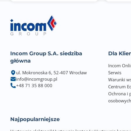
Złącza zewn.
Incom Group S.A. siedziba
Dla Kli
główna
Incom Onli
ul. Mokronoska 6, 52-407 Wrocław
Serwis
Zgodność z technologią HDCP
info@incomgroup.pl
Warunki ws
+48 71 35 88 000
Obsługa G-Sync
Centrum Ed
Ochrona i 
Obsługa Adaptive Sync
osobowyc
Redukcja migotania [FlickerFree/Safe]
Najpopularniejsze
Redukcja niebieskiego światła [Low Blue Light]