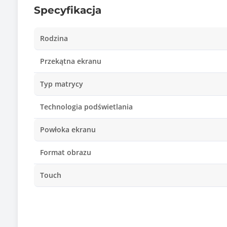
Specyfikacja
Rodzina
Przekątna ekranu
Typ matrycy
Technologia podświetlania
Powłoka ekranu
Format obrazu
Touch
Wielkość plamki
Czas reakcji matrycy