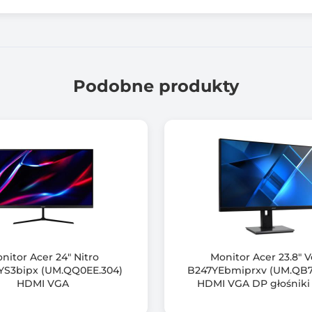
400 cd/m2
1000 :1
Podobne produkty
3840 x 2160 (4K UHD)
180
1,07 B (8 bit + FRC)
178.00 stopni
178.00 stopni
Nie
nitor Acer 24" Nitro
Monitor Acer 23.8" 
S3bipx (UM.QQ0EE.304)
B247YEbmiprxv (UM.QB7
RoHS
HDMI VGA
HDMI VGA DP głośnik
VESA DisplayHDR 600