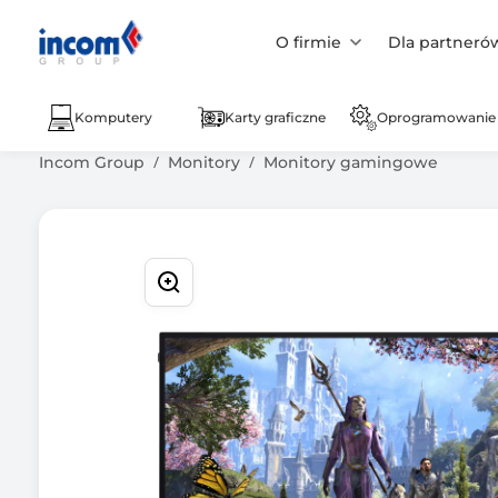
O firmie
Dla partneró
Komputery
Karty graficzne
Oprogramowanie
Incom Group
Monitory
Monitory gamingowe