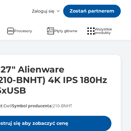
Zostań partnerem
Zaloguj się
Wszystkie
Procesory
Płyty główne
produkty
 27" Alienware
10-BNHT) 4K IPS 180Hz
5xUSB
t:
Symbol producenta:
210-BNHT
Dell
estruj się aby zobaczyć cenę