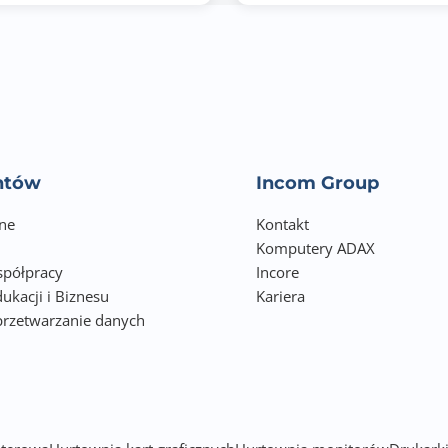
HDMI x 2
DisplayPort
USB 3.2 Gen 1 Type-B
USB 3.2 Gen 1 Type-A x 3
USB 3.2 Gen 1 Type-C
entów
Incom Group
Kensington Lock
ne
Kontakt
Komputery ADAX
Tak
półpracy
Incore
ukacji i Biznesu
Tak
Kariera
przetwarzanie danych
Tak
h
Tak
Tak