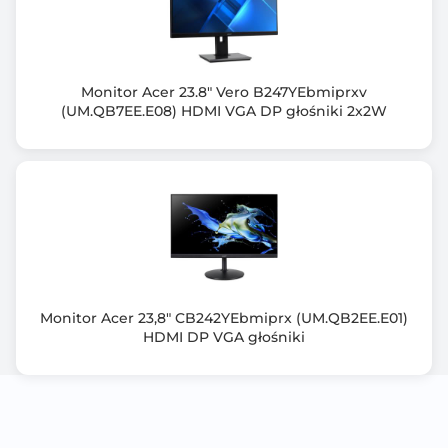
Kąt widzenia poziomy (H)
178.00 stopni
Zakrzywiony ekran
Monitor Acer 23.8" Vero B247YEbmiprxv
(UM.QB7EE.E08) HDMI VGA DP głośniki 2x2W
Nie
Normy spełniane przez monitor
TUV Flicker-free
TUV Low Blue Light
Energy Star
FSC MIX
EPEAT Silver
Monitor Acer 23,8" CB242YEbmiprx (UM.QB2EE.E01)
Złącza zewn.
HDMI DP VGA głośniki
D-SUB
HDMI
Wyjście słuchawkowe
Wyjście słuchawkowe
Kensington Lock