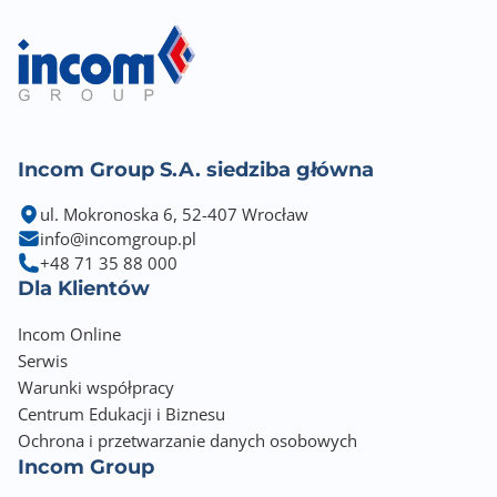
Zgodność z technologią HDCP
Tak
Obsługa G-Sync
Nie
Incom Group S.A. siedziba główna
Obsługa FreeSync
ul. Mokronoska 6, 52-407 Wrocław
Nie
info@incomgroup.pl
+48 71 35 88 000
Obsługa Adaptive Sync
Dla Klientów
Tak
Incom Online
Redukcja migotania [FlickerFree/Safe]
Serwis
Tak
Warunki współpracy
Centrum Edukacji i Biznesu
Redukcja niebieskiego światła [Low Blue Light]
Ochrona i przetwarzanie danych osobowych
Tak
Incom Group