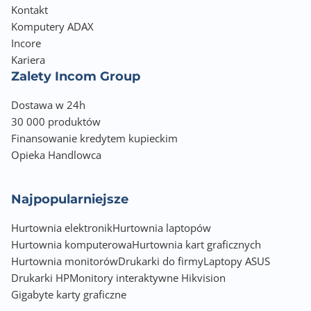
Ustawienie ekranu w pionie [Pivot]
Kontakt
Tak
Komputery ADAX
Incore
Regulacja kąta nachylenia [Tilt]
Kariera
-5° / +35°
Zalety Incom Group
Obrót wokół własnej osi [Swivel]
Dostawa w 24h
-180° / +180°
30 000 produktów
Finansowanie kredytem kupieckim
Regulacja wysokości
Opieka Handlowca
Tak - 150mm
Wbudowane głośniki
Najpopularniejsze
2 x 2W
Hurtownia elektronik
Hurtownia laptopów
Hurtownia komputerowa
Montaż VESA
Hurtownia kart graficznych
Hurtownia monitorów
100 x 100
Drukarki do firmy
Laptopy ASUS
Drukarki HP
Monitory interaktywne Hikvision
Nasycenie kolorów
Gigabyte karty graficzne
99% (sRGB)