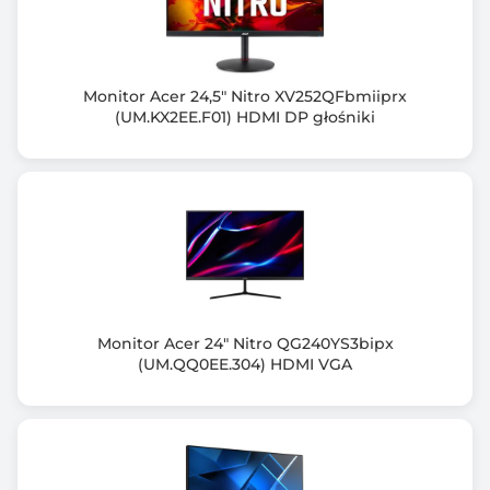
1000 :1
Rozdzielczość maksymalna
2560 x 1440 (WQHD)
Monitor Acer 24,5" Nitro XV252QFbmiiprx
(UM.KX2EE.F01) HDMI DP głośniki
Częst. odśw. przy rozdzielczości optymalnej (Hz)
75
Częstotliwość odchylania pionowego (Hz)
VGA: 48~75 | HDMI: 48~75 | DP: 48~75
Częstotliwość odchylania poziomego (KHz)
VGA: 30~85 | HDMI: 30~130 | DP: 30~130
Monitor Acer 24" Nitro QG240YS3bipx
Ilość wyświetlanych kolorów
(UM.QQ0EE.304) HDMI VGA
16,7 M
Kąt widzenia pionowy (V)
178.00 stopni