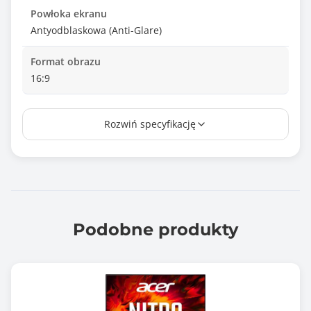
Powłoka ekranu
Antyodblaskowa (Anti-Glare)
Format obrazu
16:9
Touch
Rozwiń specyfikację
Nie
Wielkość plamki
0.233 mm
Czas reakcji matrycy
1.000 ms
Podobne produkty
Jasność matrycy
350 cd/m2
Kontrast statyczny