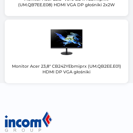
(UM.QB7EE.E08) HDMI VGA DP głośniki 2x2W
VESA DisplayHDR 400
FSC MIX
Energy Star
Złącza zewn.
USB Type-C
Wyjście słuchawkowe
Kensington Lock
HDMI
Monitor Acer 23,8" CB242YEbmiprx (UM.QB2EE.E01)
DisplayPort
HDMI DP VGA głośniki
Zgodność z technologią HDCP
Tak
Obsługa FreeSync
Tak
Redukcja migotania [FlickerFree/Safe]
Tak