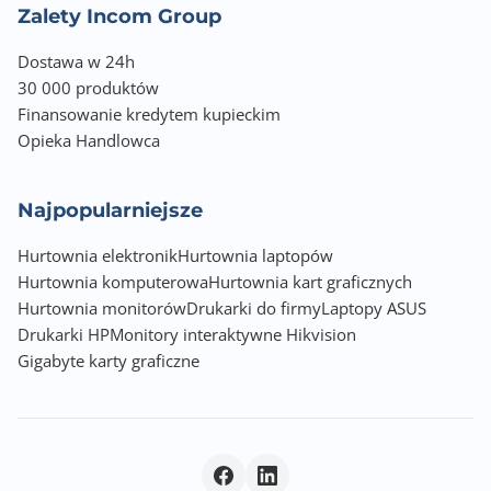
Nasycenie kolorów
Zalety Incom Group
125% (sRGB)
95% (DCI-P3)
Dostawa w 24h
30 000 produktów
Pobór energii (podczas pracy)
Finansowanie kredytem kupieckim
22.50 W
Opieka Handlowca
Pobór energii (tryb czuwania)
Najpopularniejsze
0.50 W
Hurtownia elektronik
Hurtownia laptopów
Kolor obudowy
Hurtownia komputerowa
Hurtownia kart graficznych
Czarny (Black)
Hurtownia monitorów
Drukarki do firmy
Laptopy ASUS
Drukarki HP
Wyposażenie dodatkowe
Monitory interaktywne Hikvision
Gigabyte karty graficzne
Kable (DisplayPort, zasilający), instrukcja, gwarancja
ROG pounch, ROG sticker
Wymiary z podstawą [S x W x G] (mm)
611 x 370 x 219