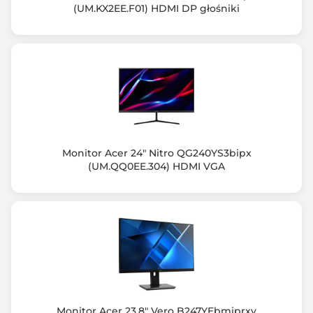
(UM.KX2EE.F01) HDMI DP głośniki
Częst. odśw. przy rozdzielczości optymalnej (Hz)
180
Ilość wyświetlanych kolorów
16,7 M (6 bit + FRC)
Kąt widzenia pionowy (V)
178.00 stopni
Monitor Acer 24" Nitro QG240YS3bipx
Kąt widzenia poziomy (H)
(UM.QQ0EE.304) HDMI VGA
178.00 stopni
Zakrzywiony ekran
Tak
Normy spełniane przez monitor
TUV Flicker-free
TUV Low Blue Light
VESA AdaptiveSync Display 180Hz
Monitor Acer 23.8" Vero B247YEbmiprxv