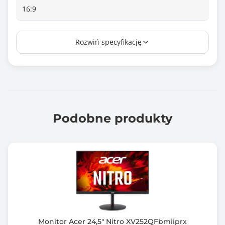
16:9
Touch
Rozwiń specyfikację
Nie
Wielkość plamki
0.233 mm
Czas reakcji matrycy
1.000 ms
Podobne produkty
Jasność matrycy
400 cd/m2
Kontrast statyczny
3000 :1
Rozdzielczość maksymalna
2560 x 1440
Monitor Acer 24,5" Nitro XV252QFbmiiprx