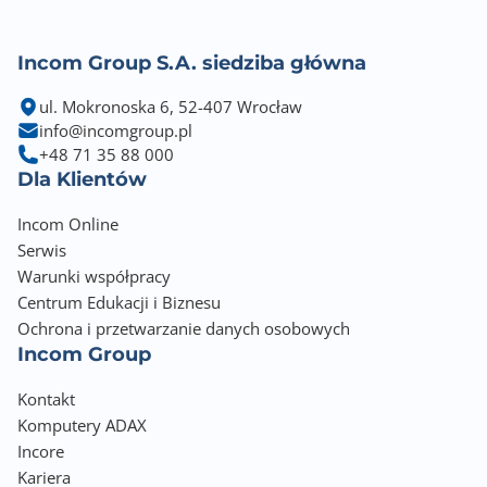
Ustawienie ekranu w pionie [Pivot]
Incom Group S.A. siedziba główna
Tak
ul. Mokronoska 6, 52-407 Wrocław
Regulacja kąta nachylenia [Tilt]
info@incomgroup.pl
-5° / +20°
+48 71 35 88 000
Dla Klientów
Obrót wokół własnej osi [Swivel]
-35° / +35°
Incom Online
Serwis
Regulacja wysokości
Warunki współpracy
Tak - 120mm
Centrum Edukacji i Biznesu
Ochrona i przetwarzanie danych osobowych
Wbudowane głośniki
Incom Group
Nie
Kontakt
Montaż VESA
Komputery ADAX
100 x 100
Incore
Kariera