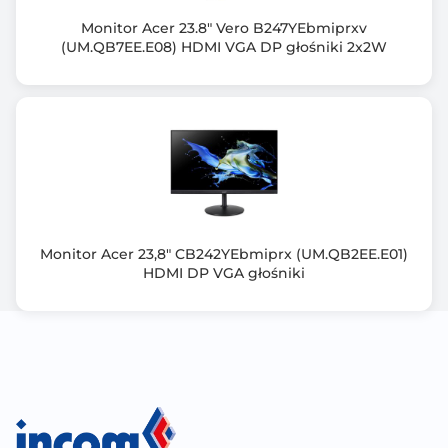
Normy spełniane przez monitor
Monitor Acer 23.8" Vero B247YEbmiprxv
(UM.QB7EE.E08) HDMI VGA DP głośniki 2x2W
cTUVus
CB
CE
TCO
ISO-9241
Złącza zewn.
HDMI
Wyjście słuchawkowe
Monitor Acer 23,8" CB242YEbmiprx (UM.QB2EE.E01)
Kensington Lock
HDMI DP VGA głośniki
Zgodność z technologią HDCP
Tak
Redukcja migotania [FlickerFree/Safe]
Tak
Obrotowy ekran [pivot]