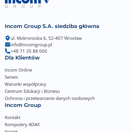
Nie
Regulacja kąta nachylenia [Tilt]
Incom Group S.A. siedziba główna
-5° / +23°
ul. Mokronoska 6, 52-407 Wrocław
Montaż VESA
info@incomgroup.pl
75 x 75
+48 71 35 88 000
Dla Klientów
Pobór energii (podczas pracy)
21.00 W
Incom Online
Serwis
Pobór energii (tryb czuwania)
Warunki współpracy
0.50 W
Centrum Edukacji i Biznesu
Ochrona i przetwarzanie danych osobowych
Wbudowany zasilacz
Incom Group
Tak
Kontakt
Kolor obudowy
Komputery ADAX
Czarny (Black)
Incore