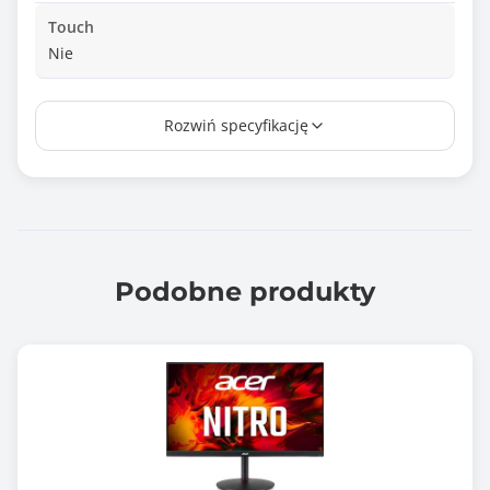
Touch
Nie
Wielkość plamki
Rozwiń specyfikację
0.311 mm
Czas reakcji matrycy
1.000 ms
Jasność matrycy
250 cd/m2
Podobne produkty
Kontrast statyczny
1300 :1
Kontrast dynamiczny
100000000 :1
Rozdzielczość maksymalna