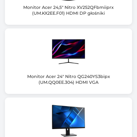
1920 x 1080 (Full HD)
Monitor Acer 24,5" Nitro XV252QFbmiiprx
(UM.KX2EE.F01) HDMI DP głośniki
Częst. odśw. przy rozdzielczości optymalnej (Hz)
100
Częstotliwość odchylania pionowego (Hz)
48~100
Częstotliwość odchylania poziomego (KHz)
30~110
Monitor Acer 24" Nitro QG240YS3bipx
Ilość wyświetlanych kolorów
(UM.QQ0EE.304) HDMI VGA
16,7 M (8-bitowy)
Kąt widzenia pionowy (V)
178.00 stopni
Kąt widzenia poziomy (H)
178.00 stopni