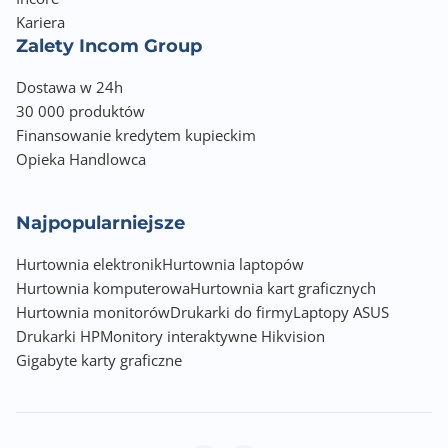
Kariera
Wyposażenie dodatkowe
Zalety Incom Group
Kable (zasilający, HDMI), zasilacz, instrukcja, karta
gwarancyjna
Dostawa w 24h
30 000 produktów
Wymiary z podstawą [S x W x G] (mm)
Finansowanie kredytem kupieckim
612.3 x 433.5 x 209.8
Opieka Handlowca
Wymiary bez podstawy [S x W x G] (mm)
612.3 x 365.7 x 38.5
Najpopularniejsze
Waga z podstawą (kg)
Hurtownia elektronik
Hurtownia laptopów
3.50
Hurtownia komputerowa
Hurtownia kart graficznych
Hurtownia monitorów
Drukarki do firmy
Laptopy ASUS
Waga bez podstawy (kg)
Drukarki HP
Monitory interaktywne Hikvision
3.10
Gigabyte karty graficzne
Zawiera baterię / akumulator
Nie