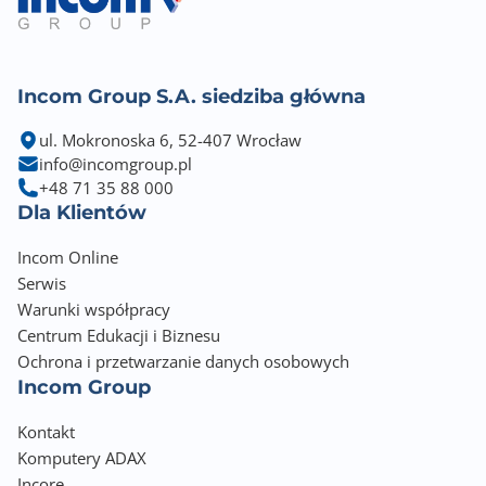
Obrotowy ekran [pivot]
Nie
Incom Group S.A. siedziba główna
Regulacja kąta nachylenia [Tilt]
-5° / +23°
ul. Mokronoska 6, 52-407 Wrocław
info@incomgroup.pl
Wbudowane głośniki
+48 71 35 88 000
2 x 2W
Dla Klientów
Montaż VESA
Incom Online
100 x 100
Serwis
Warunki współpracy
Pobór energii (podczas pracy)
Centrum Edukacji i Biznesu
17.00 W
Ochrona i przetwarzanie danych osobowych
Incom Group
Pobór energii (tryb czuwania)
0.50 W
Kontakt
Komputery ADAX
Wbudowany zasilacz
Incore