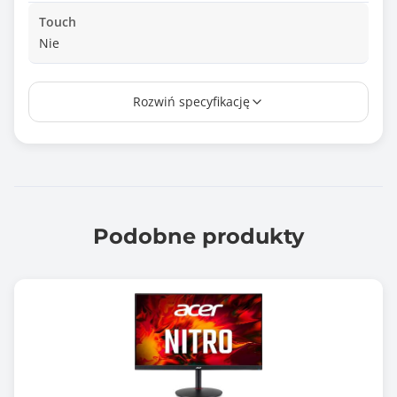
Touch
Nie
Wielkość plamki
Rozwiń specyfikację
0.311 mm
Czas reakcji matrycy
1.000 ms
Jasność matrycy
250 cd/m2
Podobne produkty
Kontrast statyczny
1300 :1
Kontrast dynamiczny
100000000 :1
Rozdzielczość maksymalna