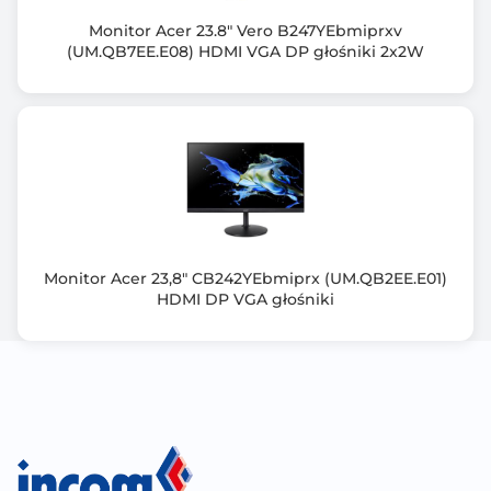
Normy spełniane przez monitor
Monitor Acer 23.8" Vero B247YEbmiprxv
(UM.QB7EE.E08) HDMI VGA DP głośniki 2x2W
cTUVus
CB
CE
TCO
ISO-9241
Złącza zewn.
HDMI
DisplayPort
Monitor Acer 23,8" CB242YEbmiprx (UM.QB2EE.E01)
Wyjście słuchawkowe
HDMI DP VGA głośniki
Kensington Lock
Zgodność z technologią HDCP
Tak
Redukcja migotania [FlickerFree/Safe]
Tak