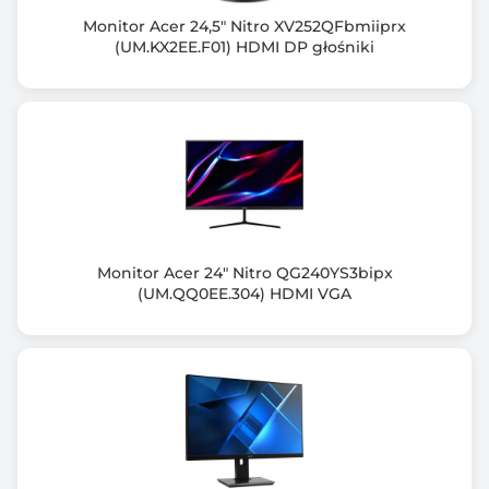
1920 x 1080 (Full HD)
Monitor Acer 24,5" Nitro XV252QFbmiiprx
(UM.KX2EE.F01) HDMI DP głośniki
Częst. odśw. przy rozdzielczości optymalnej (Hz)
100
Częstotliwość odchylania pionowego (Hz)
48~100
Częstotliwość odchylania poziomego (KHz)
30~110
Monitor Acer 24" Nitro QG240YS3bipx
Ilość wyświetlanych kolorów
(UM.QQ0EE.304) HDMI VGA
16,7 M (8-bitowy)
Kąt widzenia pionowy (V)
178.00 stopni
Kąt widzenia poziomy (H)
178.00 stopni