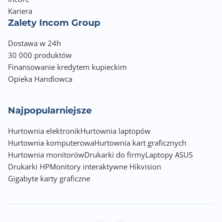
Tak
Kariera
Zalety Incom Group
Kolor obudowy
Czarny (Black)
Dostawa w 24h
30 000 produktów
Wyposażenie dodatkowe
Finansowanie kredytem kupieckim
Kable (zasilający, HDMI), imbus, instrukcja, karta
Opieka Handlowca
gwarancyjna
Wymiary z podstawą [S x W x G] (mm)
Najpopularniejsze
612 x 432 x 215
Hurtownia elektronik
Hurtownia laptopów
Wymiary bez podstawy [S x W x G] (mm)
Hurtownia komputerowa
Hurtownia kart graficznych
612 x 365 x 54
Hurtownia monitorów
Drukarki do firmy
Laptopy ASUS
Drukarki HP
Monitory interaktywne Hikvision
Waga z podstawą (kg)
Gigabyte karty graficzne
4.60
Waga bez podstawy (kg)
4.30