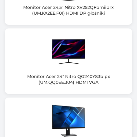
1920 x 1080 (Full HD)
Monitor Acer 24,5" Nitro XV252QFbmiiprx
(UM.KX2EE.F01) HDMI DP głośniki
Częst. odśw. przy rozdzielczości optymalnej (Hz)
100
Częstotliwość odchylania pionowego (Hz)
48~100
Częstotliwość odchylania poziomego (KHz)
30~110
Monitor Acer 24" Nitro QG240YS3bipx
Ilość wyświetlanych kolorów
(UM.QQ0EE.304) HDMI VGA
16,7 M (8-bitowy)
Kąt widzenia pionowy (V)
178.00 stopni
Kąt widzenia poziomy (H)
178.00 stopni