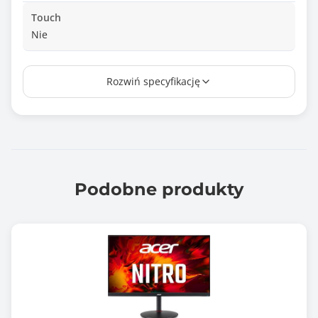
Touch
Nie
Wielkość plamki
Rozwiń specyfikację
0.311 mm
Czas reakcji matrycy
1.000 ms
Jasność matrycy
300 cd/m2
Podobne produkty
Kontrast statyczny
1000 :1
Kontrast dynamiczny
3000 :1
Rozdzielczość maksymalna