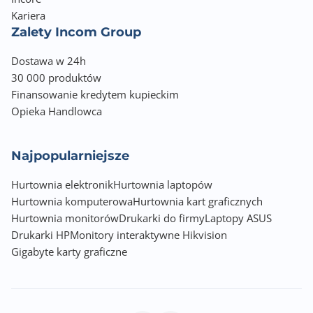
Obrót wokół własnej osi [Swivel]
Kariera
-180° / +180°
Zalety Incom Group
Regulacja wysokości
Dostawa w 24h
Tak - 150mm
30 000 produktów
Finansowanie kredytem kupieckim
Wbudowane głośniki
Opieka Handlowca
2 x 2W
Najpopularniejsze
Montaż VESA
100 x 100
Hurtownia elektronik
Hurtownia laptopów
Hurtownia komputerowa
Hurtownia kart graficznych
Nasycenie kolorów
Hurtownia monitorów
Drukarki do firmy
Laptopy ASUS
99% (sRGB)
Drukarki HP
Monitory interaktywne Hikvision
Gigabyte karty graficzne
Pobór energii (podczas pracy)
13.00 W
Pobór energii (tryb czuwania)