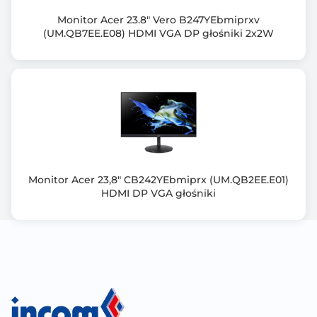
Zakrzywiony ekran
Monitor Acer 23.8" Vero B247YEbmiprxv
(UM.QB7EE.E08) HDMI VGA DP głośniki 2x2W
Nie
Normy spełniane przez monitor
TUV Flicker-free
TUV Low Blue Light
Energy Star
FSC MIX
EPEAT Gold
TCO
Monitor Acer 23,8" CB242YEbmiprx (UM.QB2EE.E01)
HDMI DP VGA głośniki
Złącza zewn.
HDMI 1.4
DisplayPort 1.2
D-Sub / VGA
Wyjście słuchawkowe
USB 3.2 Gen 1 Type-A x 2
Kensington Lock