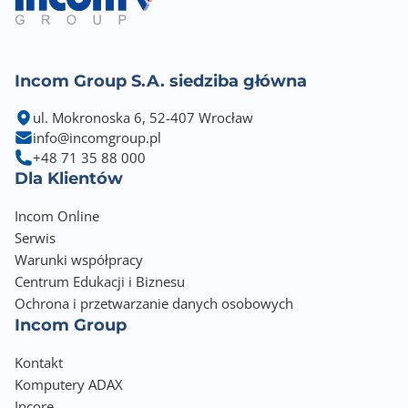
Wejście audio PC
Zgodność z technologią HDCP
Tak
Incom Group S.A. siedziba główna
Obsługa Adaptive Sync
ul. Mokronoska 6, 52-407 Wrocław
Tak
info@incomgroup.pl
+48 71 35 88 000
Redukcja migotania [FlickerFree/Safe]
Dla Klientów
Tak
Incom Online
Redukcja niebieskiego światła [Low Blue Light]
Serwis
Tak
Warunki współpracy
Centrum Edukacji i Biznesu
Ustawienie ekranu w pionie [Pivot]
Ochrona i przetwarzanie danych osobowych
Tak
Incom Group
Regulacja kąta nachylenia [Tilt]
Kontakt
-5° / +35°
Komputery ADAX
Incore