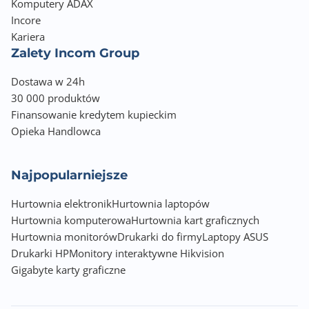
Komputery ADAX
Incore
Wbudowane głośniki
Kariera
2 x 2W
Zalety Incom Group
Montaż VESA
Dostawa w 24h
100 x 100
30 000 produktów
Finansowanie kredytem kupieckim
Nasycenie kolorów
Opieka Handlowca
99% (sRGB)
Pobór energii (podczas pracy)
Najpopularniejsze
18.00 W
Hurtownia elektronik
Hurtownia laptopów
Hurtownia komputerowa
Pobór energii (tryb czuwania)
Hurtownia kart graficznych
Hurtownia monitorów
0.50 W
Drukarki do firmy
Laptopy ASUS
Drukarki HP
Monitory interaktywne Hikvision
Kolor obudowy
Gigabyte karty graficzne
Czarny (Black)