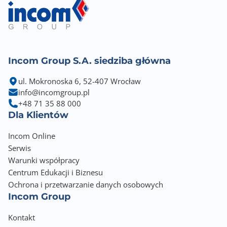
Zgodność z technologią HDCP
Tak
Obsługa G-Sync
Tak
Incom Group S.A. siedziba główna
Obsługa FreeSync
ul. Mokronoska 6, 52-407 Wrocław
Tak
info@incomgroup.pl
+48 71 35 88 000
Obsługa Adaptive Sync
Dla Klientów
Tak
Incom Online
Redukcja migotania [FlickerFree/Safe]
Serwis
Tak
Warunki współpracy
Centrum Edukacji i Biznesu
Redukcja niebieskiego światła [Low Blue Light]
Ochrona i przetwarzanie danych osobowych
Tak
Incom Group
Regulacja kąta nachylenia [Tilt]
Kontakt
-5° / +23°