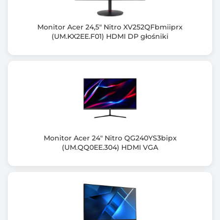
Rozdzielczość maksymalna
1920 x 1080 (Full HD)
Monitor Acer 24,5" Nitro XV252QFbmiiprx
(UM.KX2EE.F01) HDMI DP głośniki
Częst. odśw. przy rozdzielczości optymalnej (Hz)
240
Częstotliwość odchylania pionowego (Hz)
HDMI: 48~240 | DP: 48~240
Częstotliwość odchylania poziomego (KHz)
HDMI: 27~300 | DP: 300
Monitor Acer 24" Nitro QG240YS3bipx
Ilość wyświetlanych kolorów
(UM.QQ0EE.304) HDMI VGA
16,7 M (6 bit + FRC)
Kąt widzenia pionowy (V)
178.00 stopni
Kąt widzenia poziomy (H)