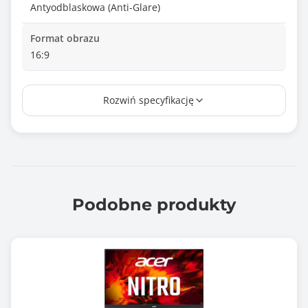
Antyodblaskowa (Anti-Glare)
Format obrazu
16:9
Touch
Rozwiń specyfikację
Nie
Wielkość plamki
0.283 mm
Czas reakcji matrycy
1.000 ms
Podobne produkty
Jasność matrycy
300 cd/m2
Kontrast statyczny
1000 :1