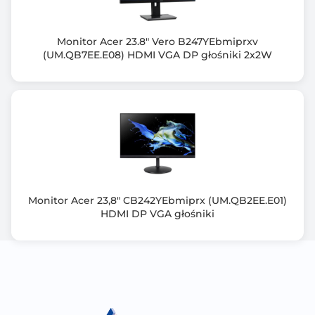
178.00 stopni
Zakrzywiony ekran
Monitor Acer 23.8" Vero B247YEbmiprxv
(UM.QB7EE.E08) HDMI VGA DP głośniki 2x2W
Nie
Normy spełniane przez monitor
TUV Flicker-free
VESA AdaptiveSync Display 240Hz
AMD FreeSync Premium
TUV Low Blue Light
G-SYNC Compatible
FSC MIX
Monitor Acer 23,8" CB242YEbmiprx (UM.QB2EE.E01)
HDMI DP VGA głośniki
Złącza zewn.
HDMI x 2
DisplayPort
Wyjscie słuchawkowe
Kensington Lock