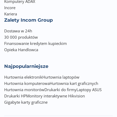
Komputery ADAX
2 x 2W
Incore
Kariera
Montaż VESA
Zalety Incom Group
100 x 100
Dostawa w 24h
Nasycenie kolorów
30 000 produktów
100% (sRGB)
Finansowanie kredytem kupieckim
Opieka Handlowca
Pobór energii (podczas pracy)
11.03 W
Najpopularniejsze
Pobór energii (tryb czuwania)
Hurtownia elektronik
Hurtownia laptopów
0.50 W
Hurtownia komputerowa
Hurtownia kart graficznych
Hurtownia monitorów
Kolor obudowy
Drukarki do firmy
Laptopy ASUS
Drukarki HP
Czarny (Black)
Monitory interaktywne Hikvision
Gigabyte karty graficzne
Wyposażenie dodatkowe
DisplayPort cable