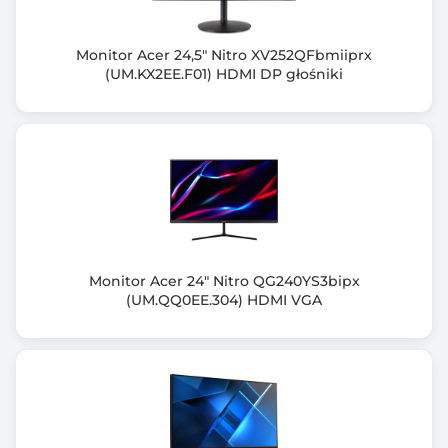
Częstotliwość odchylania pionowego (Hz)
Sygnał cyfrowy: 50~100 | Sygnał analogowy: 50~75
Monitor Acer 24,5" Nitro XV252QFbmiiprx
(UM.KX2EE.F01) HDMI DP głośniki
Częstotliwość odchylania poziomego (KHz)
Sygnał cyfrowy: 30~130 | Sygnał analogowy: 30~75
Ilość wyświetlanych kolorów
16,7 M (6 bit + FRC)
Kąt widzenia pionowy (V)
178.00 stopni
Monitor Acer 24" Nitro QG240YS3bipx
Kąt widzenia poziomy (H)
(UM.QQ0EE.304) HDMI VGA
178.00 stopni
Zakrzywiony ekran
Nie
Normy spełniane przez monitor