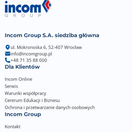
Redukcja migotania [FlickerFree/Safe]
Tak
Redukcja niebieskiego światła [Low Blue Light]
Incom Group S.A. siedziba główna
Tak
ul. Mokronoska 6, 52-407 Wrocław
Ustawienie ekranu w pionie [Pivot]
info@incomgroup.pl
Tak
+48 71 35 88 000
Dla Klientów
Regulacja kąta nachylenia [Tilt]
-5° / +35°
Incom Online
Serwis
Obrót wokół własnej osi [Swivel]
Warunki współpracy
-180° / +180°
Centrum Edukacji i Biznesu
Ochrona i przetwarzanie danych osobowych
Regulacja wysokości
Incom Group
Tak - 130mm
Kontakt
Wbudowane głośniki