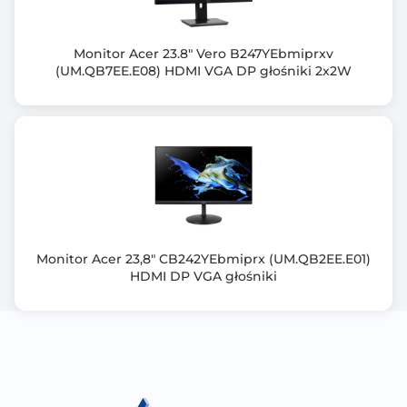
EPEAT Gold
TCO
TUV Flicker-free
Monitor Acer 23.8" Vero B247YEbmiprxv
(UM.QB7EE.E08) HDMI VGA DP głośniki 2x2W
TUV Low Blue Light
FSC MIX
Złącza zewn.
HDMI
Wyjscie słuchawkowe
Kensington Lock
DisplayPort
D-Sub / VGA
Monitor Acer 23,8" CB242YEbmiprx (UM.QB2EE.E01)
USB 3.0 x 4
HDMI DP VGA głośniki
Zgodność z technologią HDCP
Tak
Obsługa Adaptive Sync
Tak