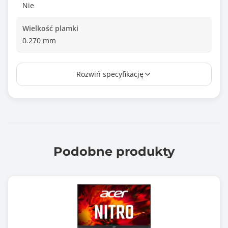
Nie
Wielkość plamki
0.270 mm
Czas reakcji matrycy
Rozwiń specyfikację
5.000 ms
Jasność matrycy
350 cd/m2
Kontrast statyczny
1500 :1
Podobne produkty
Rozdzielczość maksymalna
1920 x 1200
Częst. odśw. przy rozdzielczości optymalnej (Hz)
100