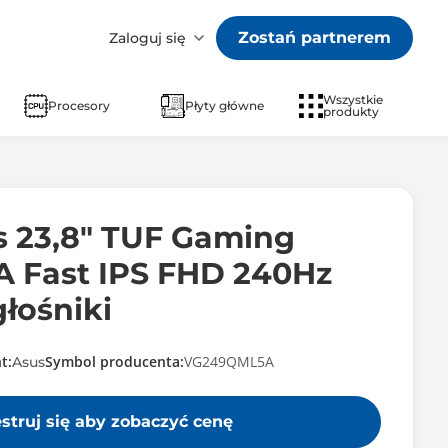
Zostań partnerem
Zaloguj się
Wszystkie
Procesory
Płyty główne
produkty
s 23,8" TUF Gaming
 Fast IPS FHD 240Hz
łośniki
t:
Symbol producenta:
VG249QML5A
Asus
estruj się aby zobaczyć cenę