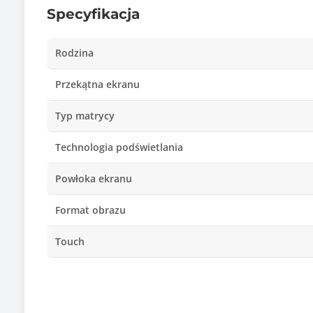
Specyfikacja
Rodzina
Przekątna ekranu
Typ matrycy
Technologia podświetlania
Powłoka ekranu
Format obrazu
Touch
Wielkość plamki
Czas reakcji matrycy