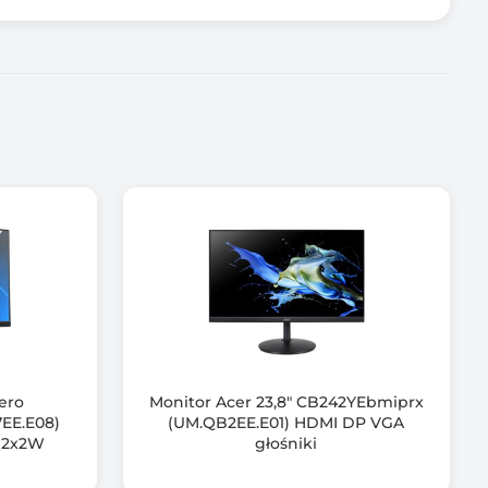
Vero
Monitor Acer 23,8" CB242YEbmiprx
EE.E08)
(UM.QB2EE.E01) HDMI DP VGA
i 2x2W
głośniki