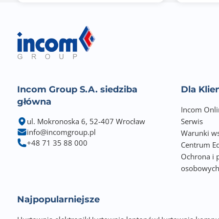
Normy spełniane przez monitor
Incom Group S.A. siedziba
Dla Kli
główna
Incom Onli
ul. Mokronoska 6, 52-407 Wrocław
Serwis
Złącza zewn.
info@incomgroup.pl
Warunki ws
+48 71 35 88 000
Centrum Ed
Ochrona i 
osobowyc
Najpopularniejsze
Zgodność z technologią HDCP