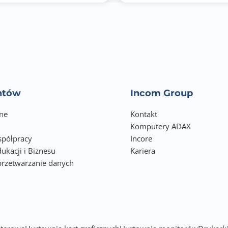
TUV Flicker-free
TUV Low Blue Light
VESA AdaptiveSync Display 240Hz
AMD FreeSync Premium
G-SYNC Compatible
entów
Incom Group
FSC MIX
ne
Kontakt
Komputery ADAX
HDMI x 2
półpracy
Incore
ukacji i Biznesu
DisplayPort
Kariera
przetwarzanie danych
Wyjście słuchawkowe
h
Kensington Lock
Tak