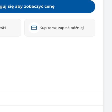
guj się aby zobaczyć cenę
24H
Kup teraz, zapłać później