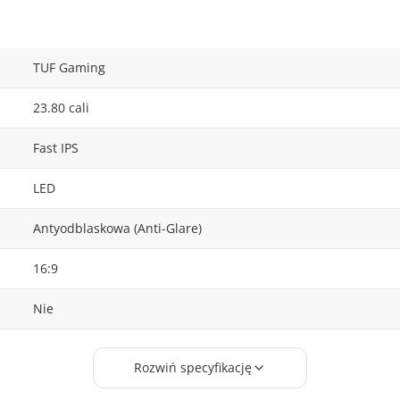
TUF Gaming
23.80 cali
Fast IPS
LED
Antyodblaskowa (Anti-Glare)
16:9
Nie
0.274 mm
Rozwiń specyfikację
1.000 ms