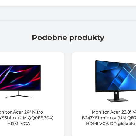
300 cd/m2
1000 :1
Podobne produkty
1920 x 1080 (Full HD)
240
HDMI: 48~240 | DP: 48~240
HDMI: 30~225 | DP: 267
16,7 M (6 bit + FRC)
178.00 stopni
nitor Acer 24" Nitro
Monitor Acer 23.8" 
S3bipx (UM.QQ0EE.304)
B247YEbmiprxv (UM.QB7
178.00 stopni
HDMI VGA
HDMI VGA DP głośnik
Nie