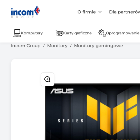
O firmie
Dla partneró
Komputery
Karty graficzne
Oprogramowanie
Incom Group
Monitory
Monitory gamingowe