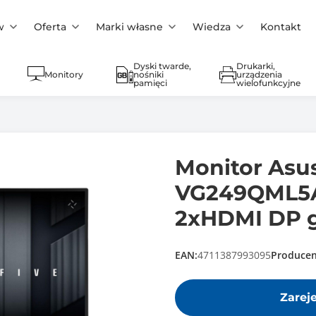
w
Oferta
Marki własne
Wiedza
Kontakt
Dyski twarde,
Drukarki,
Monitory
nośniki
urządzenia
pamięci
wielofunkcyjne
Monitor Asu
VG249QML5A
2xHDMI DP g
EAN:
4711387993095
Producen
Zarej