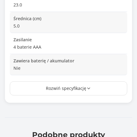
23.0
Średnica (cm)
5.0
Zasilanie
4 baterie AAA
Zawiera baterię / akumulator
Nie
Informacje dodatkowe
Rozwiń specyfikację
Łatwy w użyciu za pomocą jednego przycisku
Oświetlenie LED w wtrakcie użytkowania
Regulowanie grubości mielenia
Długość: 23 cm
Średnica: 5 cm
Zasilanie: 4 baterie AA (brak w zestawie)
Podobne produkty