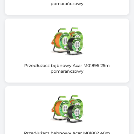
Czarny (Black)
pomarańczowy
Zawiera baterię / akumulator
Nie
Informacje dodatkowe
wymiary (mm) dł. x szer. x wys.: 318 x 53 x 47,4
masa netto : 365 g
Serwis door to door
Przedłużacz bębnowy Acar M01895 25m
pomarańczowy
Przedłużacz bębnowy Acar M01802 40m