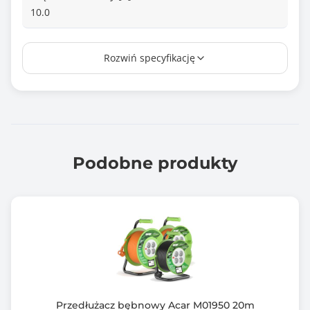
10.0
Ilość zabezpieczeń
Rozwiń specyfikację
1
Bezpieczniki
1x 10A/250V
Maks. czas odpowiedzi układu
przeciwprzepięciowego
Podobne produkty
25 ns
Czas pracy
Nie
Kolor kabla
Czarny
Kolor obudowy
Przedłużacz bębnowy Acar M01950 20m