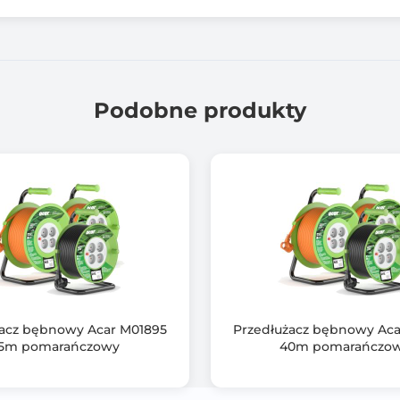
o
25 ns
Nie
Podobne produkty
Czarny
Czarny (Black)
Nie
wymiary (mm) dł. x szer. x wys.: 318 x 53 x 47,4
masa netto : 365 g
Serwis door to door
żacz bębnowy Acar M01895
Przedłużacz bębnowy Aca
5m pomarańczowy
40m pomarańczo