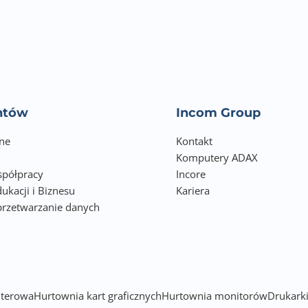
entów
Incom Group
ne
Kontakt
Komputery ADAX
półpracy
Incore
ukacji i Biznesu
Kariera
przetwarzanie danych
h
terowa
Hurtownia kart graficznych
Hurtownia monitorów
Drukarki