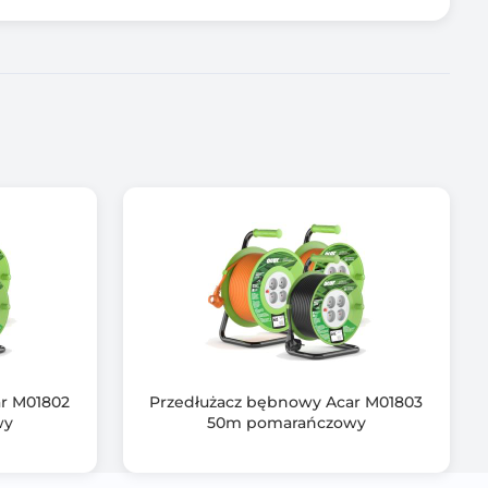
r M01802
Przedłużacz bębnowy Acar M01803
wy
50m pomarańczowy