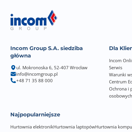
Incom Group S.A. siedziba
Dla Kli
główna
Incom Onli
ul. Mokronoska 6, 52-407 Wrocław
Serwis
info@incomgroup.pl
Warunki ws
+48 71 35 88 000
Centrum Ed
Ochrona i 
osobowyc
Najpopularniejsze
Hurtownia elektronik
Hurtownia laptopów
Hurtownia kompu