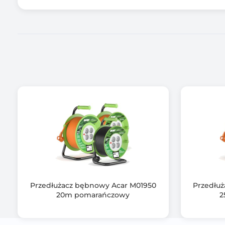
Maks. czas odpowiedzi układu przeciwprzepięcioweg
Czas pracy
Kolor kabla
Kolor obudowy
Zawiera baterię / akumulator
Informacje dodatkowe
Przedłużacz bębnowy Acar M01950
Przedłu
20m pomarańczowy
2