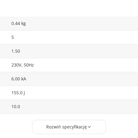
0.44 kg
5
1.50
230V, 50Hz
6.00 kA
155.0 J
10.0
1
Rozwiń specyfikację
1x 10A/250V