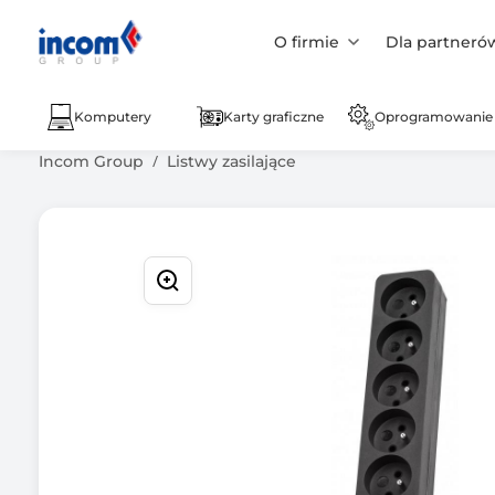
O firmie
Dla partneró
Komputery
Karty graficzne
Oprogramowanie
Incom Group
Listwy zasilające