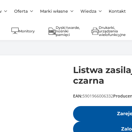
w
Oferta
Marki własne
Wiedza
Kontakt
Dyski twarde,
Drukarki,
Monitory
nośniki
urządzenia
pamięci
wielofunkcyjne
Listwa zasila
czarna
EAN:
5901966006332
Producen
Zarej
Zalo