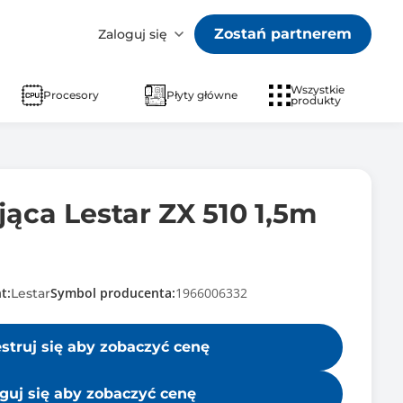
Zostań partnerem
Zaloguj się
Wszystkie
Procesory
Płyty główne
produkty
jąca Lestar ZX 510 1,5m
t:
Symbol producenta:
1966006332
Lestar
estruj się aby zobaczyć cenę
guj się aby zobaczyć cenę